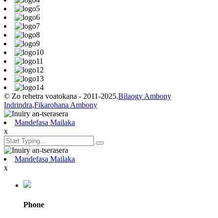
© Zo rehetra voatokana - 2011-2025.
Bilaogy Ambony
Indrindra
,
Fikarohana Ambony
Mandefasa Mailaka
x
Mandefasa Mailaka
x
Phone