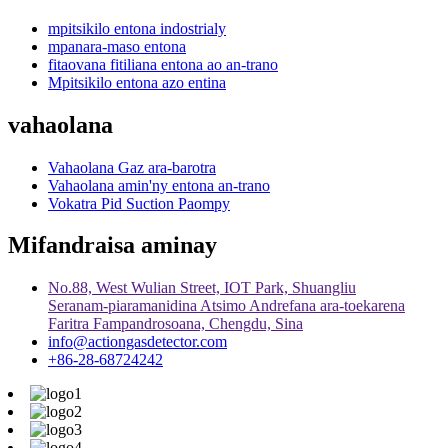
mpitsikilo entona indostrialy
mpanara-maso entona
fitaovana fitiliana entona ao an-trano
Mpitsikilo entona azo entina
vahaolana
Vahaolana Gaz ara-barotra
Vahaolana amin'ny entona an-trano
Vokatra Pid Suction Paompy
Mifandraisa aminay
No.88, West Wulian Street, IOT Park, Shuangliu
Seranam-piaramanidina Atsimo Andrefana ara-toekarena
Faritra Fampandrosoana, Chengdu, Sina
info@actiongasdetector.com
+86-28-68724242