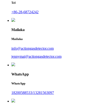
Tel
+86-28-68724242
Mailaka
Mailaka
info@actiongasdetector.com
jennymai@actiongasdetector.com
WhatsApp
WhatsApp
18200588533/13281563097