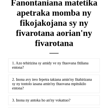
Fanontaniana matetika
apetraka momba ny
fikojakojana sy ny
fivarotana aorian'ny
fivarotana
1. Azo tehirizina sy amidy ve ny fitaovana fitiliana
entona?
2. Inona avy ireo fepetra takiana amin'ny fitahirizana
sy ny tontolo iasana amin'ny fitaovana mpitsikilo
entona?
3. Inona ny antoka ho an'ny vokatrao?