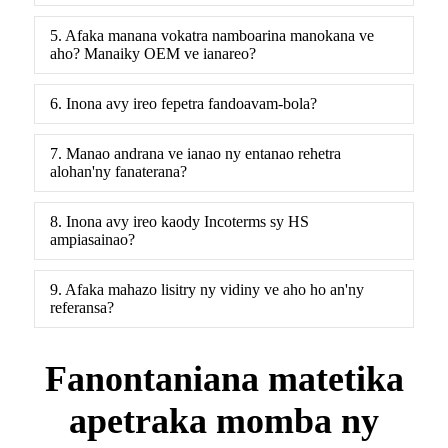
5. Afaka manana vokatra namboarina manokana ve
aho? Manaiky OEM ve ianareo?
6. Inona avy ireo fepetra fandoavam-bola?
7. Manao andrana ve ianao ny entanao rehetra
alohan'ny fanaterana?
8. Inona avy ireo kaody Incoterms sy HS
ampiasainao?
9. Afaka mahazo lisitry ny vidiny ve aho ho an'ny
referansa?
Fanontaniana matetika
apetraka momba ny