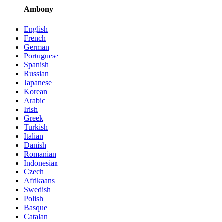
Ambony
English
French
German
Portuguese
Spanish
Russian
Japanese
Korean
Arabic
Irish
Greek
Turkish
Italian
Danish
Romanian
Indonesian
Czech
Afrikaans
Swedish
Polish
Basque
Catalan