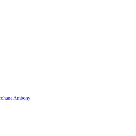
arohana Ambony