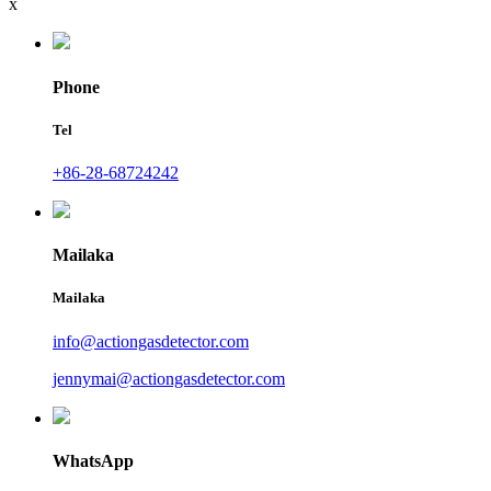
x
Phone
Tel
+86-28-68724242
Mailaka
Mailaka
info@actiongasdetector.com
jennymai@actiongasdetector.com
WhatsApp