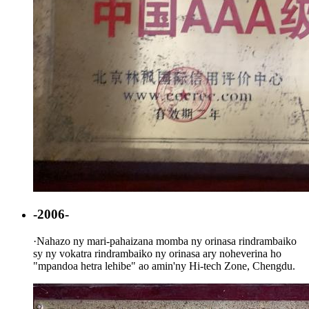
-2006-
·
Nahazo ny mari-pahaizana momba ny orinasa rindrambaiko
sy ny vokatra rindrambaiko ny orinasa ary noheverina ho
"mpandoa hetra lehibe" ao amin'ny Hi-tech Zone, Chengdu.