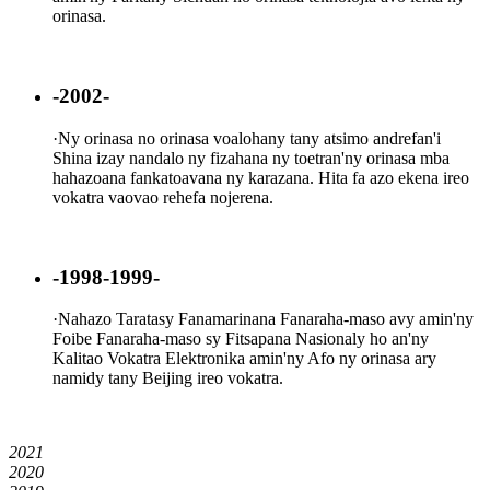
orinasa.
-2002-
·
Ny orinasa no orinasa voalohany tany atsimo andrefan'i
Shina izay nandalo ny fizahana ny toetran'ny orinasa mba
hahazoana fankatoavana ny karazana. Hita fa azo ekena ireo
vokatra vaovao rehefa nojerena.
-1998-1999-
·
Nahazo Taratasy Fanamarinana Fanaraha-maso avy amin'ny
Foibe Fanaraha-maso sy Fitsapana Nasionaly ho an'ny
Kalitao Vokatra Elektronika amin'ny Afo ny orinasa ary
namidy tany Beijing ireo vokatra.
2021
2020