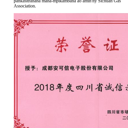
pankasitrahana maha-mpikambana ao amin'ny Sichuan Gas
Association.