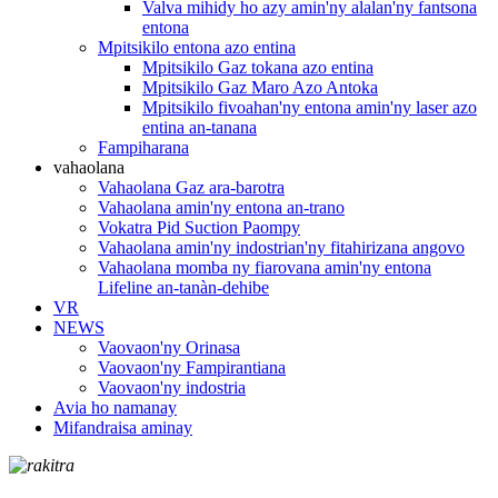
Valva mihidy ho azy amin'ny alalan'ny fantsona
entona
Mpitsikilo entona azo entina
Mpitsikilo Gaz tokana azo entina
Mpitsikilo Gaz Maro Azo Antoka
Mpitsikilo fivoahan'ny entona amin'ny laser azo
entina an-tanana
Fampiharana
vahaolana
Vahaolana Gaz ara-barotra
Vahaolana amin'ny entona an-trano
Vokatra Pid Suction Paompy
Vahaolana amin'ny indostrian'ny fitahirizana angovo
Vahaolana momba ny fiarovana amin'ny entona
Lifeline an-tanàn-dehibe
VR
NEWS
Vaovaon'ny Orinasa
Vaovaon'ny Fampirantiana
Vaovaon'ny indostria
Avia ho namanay
Mifandraisa aminay