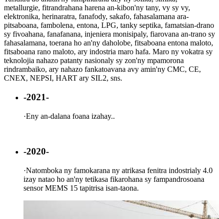
metallurgie, fitrandrahana harena an-kibon'ny tany, vy sy vy,
elektronika, herinaratra, fanafody, sakafo, fahasalamana ara-
pitsaboana, fambolena, entona, LPG, tanky septika, famatsian-drano
sy fivoahana, fanafanana, injeniera monisipaly, fiarovana an-trano sy
fahasalamana, toerana ho an'ny daholobe, fitsaboana entona maloto,
fitsaboana rano maloto, ary indostria maro hafa. Maro ny vokatra sy
teknolojia nahazo patanty nasionaly sy zon'ny mpamorona
rindrambaiko, ary nahazo fankatoavana avy amin'ny CMC, CE,
CNEX, NEPSI, HART ary SIL2, sns.
-2021-
·
Eny an-dalana foana izahay..
-2020-
·
Natomboka ny famokarana ny atrikasa fenitra indostrialy 4.0
izay natao ho an'ny tetikasa fikarohana sy fampandrosoana
sensor MEMS 15 tapitrisa isan-taona.