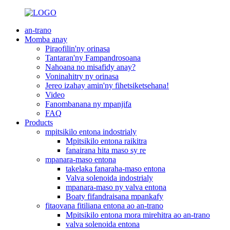
an-trano
Momba anay
Piraofilin'ny orinasa
Tantaran'ny Fampandrosoana
Nahoana no misafidy anay?
Voninahitry ny orinasa
Jereo izahay amin'ny fihetsiketsehana!
Video
Fanombanana ny mpanjifa
FAQ
Products
mpitsikilo entona indostrialy
Mpitsikilo entona raikitra
fanairana hita maso sy re
mpanara-maso entona
takelaka fanaraha-maso entona
Valva solenoida indostrialy
mpanara-maso ny valva entona
Boaty fifandraisana mpankafy
fitaovana fitiliana entona ao an-trano
Mpitsikilo entona mora mirehitra ao an-trano
valva solenoida entona