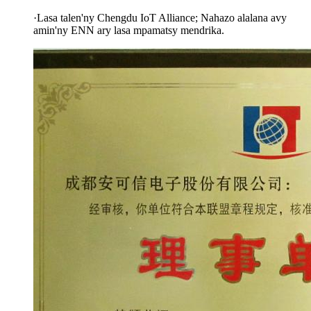
·
Lasa talen'ny Chengdu IoT Alliance; Nahazo alalana avy
amin'ny ENN ary lasa mpamatsy mendrika.