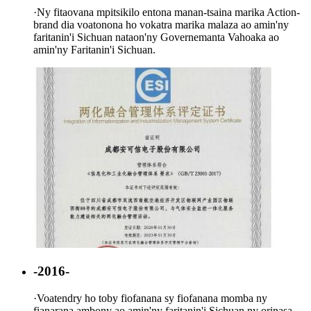
·
Ny fitaovana mpitsikilo entona manan-tsaina marika Action-
brand dia voatonona ho vokatra marika malaza ao amin'ny
faritanin'i Sichuan nataon'ny Governemanta Vahoaka ao
amin'ny Faritanin'i Sichuan.
-2016-
·
Voatendry ho toby fiofanana sy fiofanana momba ny
fianarana ambony ao amin'ny faritanin'i Sichuan ny orinasa.