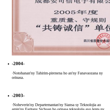
-2004-
·
Notohanan'ny Tahirim-pirenena ho an'ny Fanavaozana ny
orinasa.
-2003-
·
Noheverin'ny Departemantan'ny Siansa sy Teknolojia ao
amin'ny Faritany Sichuan ho orinasa teknolojia avo lenta ny