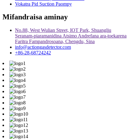
Vokatra Pid Suction Paompy
Mifandraisa aminay
No.88, West Wulian Street, IOT Park, Shuangliu
Seranam-piaramanidina Atsimo Andrefana ara-toekarena
Faritra Fampandrosoana, Chengdu, Sina
info@actiongasdetector.com
+86-28-68724242