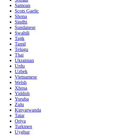
Samoan
Scots Gaelic
Shona
Sindhi
Sundanese
Swahili
Tajik
Tamil
Telugu
Thai
Ukrainian
Urdu
Uzbek
Vietnamese
Welsh
Xhosa
Yiddish
Yoruba
Zulu
Kinyarwanda
Tatar
Oriya
Turkmen
Uyghur