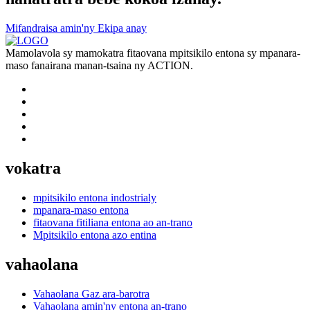
Mifandraisa amin'ny Ekipa anay
Mamolavola sy mamokatra fitaovana mpitsikilo entona sy mpanara-
maso fanairana manan-tsaina ny ACTION.
vokatra
mpitsikilo entona indostrialy
mpanara-maso entona
fitaovana fitiliana entona ao an-trano
Mpitsikilo entona azo entina
vahaolana
Vahaolana Gaz ara-barotra
Vahaolana amin'ny entona an-trano