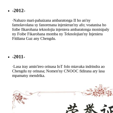
-2012-
·
Nahazo mari-pahaizana ambaratonga II ho an'ny
famolavolana sy fanorenana injenieran'ny afo; voatanisa ho
foibe fikarohana teknolojia injeniera ambaratonga monisipaly
ny Foibe Fikarohana momba ny Teknolojian'ny Injeniera
Fitiliana Gaz any Chengdu.
-2011-
·
Lasa iray amin'ireo orinasa IoT folo miavaka indrindra ao
Chengdu ny orinasa; Nomen'ny CNOOC fidirana ary lasa
mpamatsy mendrika.