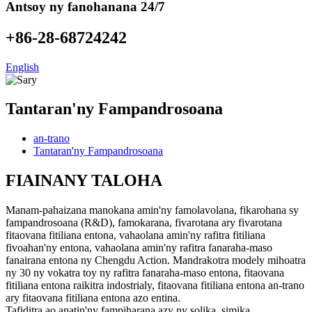
Antsoy ny fanohanana 24/7
+86-28-68724242
English
Tantaran'ny Fampandrosoana
an-trano
Tantaran'ny Fampandrosoana
FIAINANY TALOHA
Manam-pahaizana manokana amin'ny famolavolana, fikarohana sy
fampandrosoana (R&D), famokarana, fivarotana ary fivarotana
fitaovana fitiliana entona, vahaolana amin'ny rafitra fitiliana
fivoahan'ny entona, vahaolana amin'ny rafitra fanaraha-maso
fanairana entona ny Chengdu Action. Mandrakotra modely mihoatra
ny 30 ny vokatra toy ny rafitra fanaraha-maso entona, fitaovana
fitiliana entona raikitra indostrialy, fitaovana fitiliana entona an-trano
ary fitaovana fitiliana entona azo entina.
Tafiditra ao anatin'ny fampiharana azy ny solika, simika,