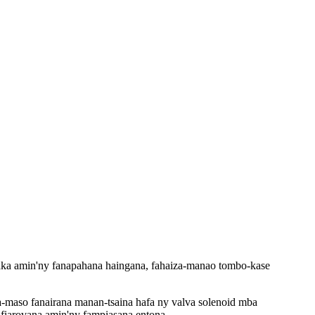
avaka amin'ny fanapahana haingana, fahaiza-manao tombo-kase
a-maso fanairana manan-tsaina hafa ny valva solenoid mba
 fiarovana amin'ny fampiasana entona.