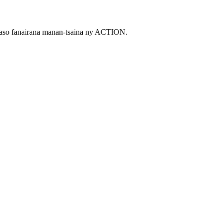
maso fanairana manan-tsaina ny ACTION.