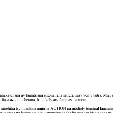
a hanakatonana ny famatsiana entona raha sendra misy vonjy taitra. Mi
a, fiasa azo ianteherana, habe kely ary fampiasana mora.
a mirehitra tsy miankina amin'ny ACTION na môdioly terminal fanarah
n-toerana na lavitra amin'ny tanana/mandeha ho azy ary hiantohana ny