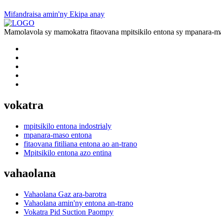
Mifandraisa amin'ny Ekipa anay
Mamolavola sy mamokatra fitaovana mpitsikilo entona sy mpanara-
vokatra
mpitsikilo entona indostrialy
mpanara-maso entona
fitaovana fitiliana entona ao an-trano
Mpitsikilo entona azo entina
vahaolana
Vahaolana Gaz ara-barotra
Vahaolana amin'ny entona an-trano
Vokatra Pid Suction Paompy