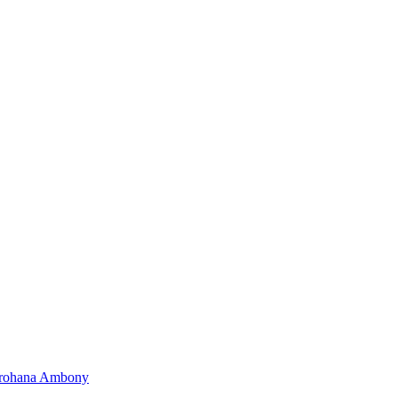
arohana Ambony