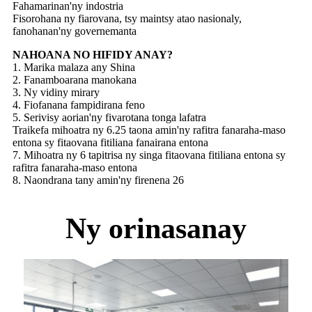
Fahamarinan'ny indostria
Fisorohana ny fiarovana, tsy maintsy atao nasionaly,
fanohanan'ny governemanta
NAHOANA NO HIFIDY ANAY?
1. Marika malaza any Shina
2. Fanamboarana manokana
3. Ny vidiny mirary
4. Fiofanana fampidirana feno
5. Serivisy aorian'ny fivarotana tonga lafatra
Traikefa mihoatra ny 6.25 taona amin'ny rafitra fanaraha-maso
entona sy fitaovana fitiliana fanairana entona
7. Mihoatra ny 6 tapitrisa ny singa fitaovana fitiliana entona sy
rafitra fanaraha-maso entona
8. Naondrana tany amin'ny firenena 26
Ny orinasanay