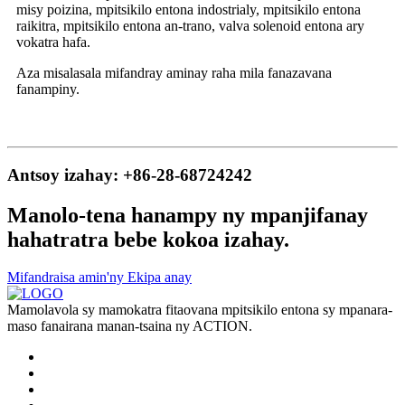
misy poizina, mpitsikilo entona indostrialy, mpitsikilo entona
raikitra, mpitsikilo entona an-trano, valva solenoid entona ary
vokatra hafa.
Aza misalasala mifandray aminay raha mila fanazavana
fanampiny.
Antsoy izahay: +86-28-68724242
Manolo-tena hanampy ny mpanjifanay
hahatratra bebe kokoa izahay.
Mifandraisa amin'ny Ekipa anay
Mamolavola sy mamokatra fitaovana mpitsikilo entona sy mpanara-
maso fanairana manan-tsaina ny ACTION.