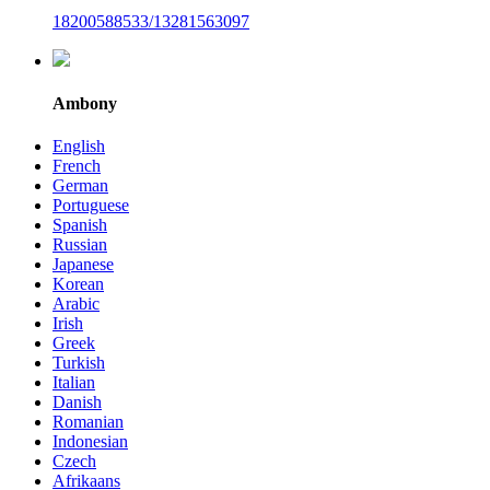
18200588533/13281563097
Ambony
English
French
German
Portuguese
Spanish
Russian
Japanese
Korean
Arabic
Irish
Greek
Turkish
Italian
Danish
Romanian
Indonesian
Czech
Afrikaans