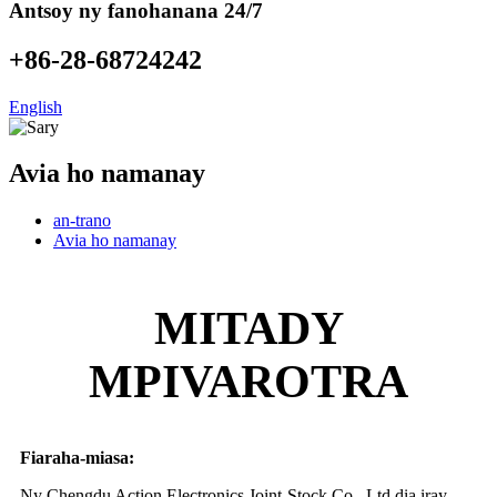
Antsoy ny fanohanana 24/7
+86-28-68724242
English
Avia ho namanay
an-trano
Avia ho namanay
MITADY
MPIVAROTRA
Fiaraha-miasa:
Ny Chengdu Action Electronics Joint-Stock Co., Ltd dia iray