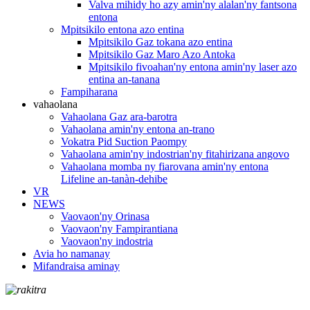
Valva mihidy ho azy amin'ny alalan'ny fantsona
entona
Mpitsikilo entona azo entina
Mpitsikilo Gaz tokana azo entina
Mpitsikilo Gaz Maro Azo Antoka
Mpitsikilo fivoahan'ny entona amin'ny laser azo
entina an-tanana
Fampiharana
vahaolana
Vahaolana Gaz ara-barotra
Vahaolana amin'ny entona an-trano
Vokatra Pid Suction Paompy
Vahaolana amin'ny indostrian'ny fitahirizana angovo
Vahaolana momba ny fiarovana amin'ny entona
Lifeline an-tanàn-dehibe
VR
NEWS
Vaovaon'ny Orinasa
Vaovaon'ny Fampirantiana
Vaovaon'ny indostria
Avia ho namanay
Mifandraisa aminay