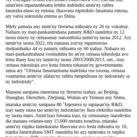
amin'ireo mpanamboatra lehibe indrindra amin'ny rafitra
fanaraha-maso ny entona, fitaovana mpitsikilo fanairana entona,
ary valva solenoida entona ao Shina.
Miely patrana any amin'ny firenena mihoatra ny 26 ny vokatray.
Nahazo ny mari-pankasitrahana patanty R&D nandritra ny 12
taona nisesy ny orinasanay nanomboka tamin'ny taona 2012. Ary
tamin'ny taona 2022, efa manana zon'ny mpamorona
rindrambaiko 44 sy patanty mihoatra ny 60 izahay. Nahazo ny
mari-pankasitrahana voninahitra ho an'ny orinasa teknolojia avo
lenta ihany koa izy tamin'ny taona 2003/2008/2013, sns., izay
orinasa teknolojia avo lenta fototra tohanan'ny governemanta
sinoa ary "Orinasa fanamarinana malefaka roa sosona, orinasa
voamarina amin'ny alàlan'ny rafitra fampidirana ny indostrialy sy
ny indostrialy".
Manana sampana manerana ny firenena izahay, ao Beijing,
Shanghai, Shenzhen, Zhejiang, Wuhan ary Yunnan any Shina,
+
miaraka amin'ny sampana 80.
Injeniera sy mpiasan'ny R&D,
izay samy niasa tao amin'ny indostrian'ny fiara elektrika nandritra
ny taona maro. Amin'izao fotoana izao, ny orinasanay maoderina
dia manana velaran-tany 15.000 metatra toradroa, miaraka
amin'ny tsipika famokarana fitaovana avo lenta mihoatra ny 10,
tsipika fametrahana SMT mandeha ho azy tanteraka sy tsipika