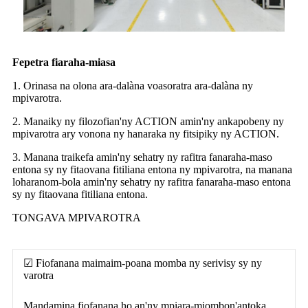
Fepetra fiaraha-miasa
1. Orinasa na olona ara-dalàna voasoratra ara-dalàna ny
mpivarotra.
2. Manaiky ny filozofian'ny ACTION amin'ny ankapobeny ny
mpivarotra ary vonona ny hanaraka ny fitsipiky ny ACTION.
3. Manana traikefa amin'ny sehatry ny rafitra fanaraha-maso
entona sy ny fitaovana fitiliana entona ny mpivarotra, na manana
loharanom-bola amin'ny sehatry ny rafitra fanaraha-maso entona
sy ny fitaovana fitiliana entona.
TONGAVA MPIVAROTRA
☑ Fiofanana maimaim-poana momba ny serivisy sy ny
varotra
Mandamina fiofanana ho an'ny mpiara-miombon'antoka