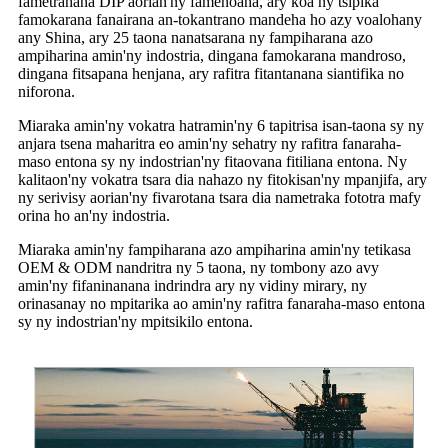
fametrahana DIP aorian'ny famenoana, ary koa ny tsipika
famokarana fanairana an-tokantrano mandeha ho azy voalohany
any Shina, ary 25 taona nanatsarana ny fampiharana azo
ampiharina amin'ny indostria, dingana famokarana mandroso,
dingana fitsapana henjana, ary rafitra fitantanana siantifika no
niforona.
Miaraka amin'ny vokatra hatramin'ny 6 tapitrisa isan-taona sy ny
anjara tsena maharitra eo amin'ny sehatry ny rafitra fanaraha-
maso entona sy ny indostrian'ny fitaovana fitiliana entona. Ny
kalitaon'ny vokatra tsara dia nahazo ny fitokisan'ny mpanjifa, ary
ny serivisy aorian'ny fivarotana tsara dia nametraka fototra mafy
orina ho an'ny indostria.
Miaraka amin'ny fampiharana azo ampiharina amin'ny tetikasa
OEM & ODM nandritra ny 5 taona, ny tombony azo avy
amin'ny fifaninanana indrindra ary ny vidiny mirary, ny
orinasanay no mpitarika ao amin'ny rafitra fanaraha-maso entona
sy ny indostrian'ny mpitsikilo entona.