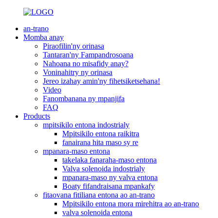
an-trano
Momba anay
Piraofilin'ny orinasa
Tantaran'ny Fampandrosoana
Nahoana no misafidy anay?
Voninahitry ny orinasa
Jereo izahay amin'ny fihetsiketsehana!
Video
Fanombanana ny mpanjifa
FAQ
Products
mpitsikilo entona indostrialy
Mpitsikilo entona raikitra
fanairana hita maso sy re
mpanara-maso entona
takelaka fanaraha-maso entona
Valva solenoida indostrialy
mpanara-maso ny valva entona
Boaty fifandraisana mpankafy
fitaovana fitiliana entona ao an-trano
Mpitsikilo entona mora mirehitra ao an-trano
valva solenoida entona