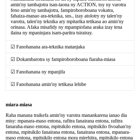
amin'ny tambajotra isan-taona ny ACTION, toy ny varotra
feno amin'ny tambajotra, fampiroboroboana vokatra,
fahaiza-manao ara-teknika, sns., izay atolotry ny talen'ny
varotra, talen'ny teknika ary mpitarika tetikasa ao amin'ny
orinasa. Afaka misafidy ny mpampiofana araka izay tena
ilaina ny mpaninjara isam-paritra tsirairay.
☑ Fanohanana ara-teknika matanjaka
☑ Dokambarotra sy fampiroboroboana fiaraha-miasa
☑ Fanohanana ny mpanjifa
☑ Fanohanana amin'ny tetikasa lehibe
miara-miasa
Raha manana traikefa amin'ny varotra manankarena ianao dia
misy: mpanara-maso entona, rafitra fanairana entona, rafitra
fanaraha-maso entona, mpitsikilo entona, mpitsikilo fivoahan'ny
entona, mpitsikilo fanairana entona, fanairana entona, mpanara-
maso entona, mpitsikilo entona mora mirehitra, mpitsikilo entona