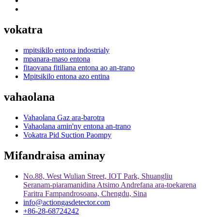
vokatra
mpitsikilo entona indostrialy
mpanara-maso entona
fitaovana fitiliana entona ao an-trano
Mpitsikilo entona azo entina
vahaolana
Vahaolana Gaz ara-barotra
Vahaolana amin'ny entona an-trano
Vokatra Pid Suction Paompy
Mifandraisa aminay
No.88, West Wulian Street, IOT Park, Shuangliu
Seranam-piaramanidina Atsimo Andrefana ara-toekarena
Faritra Fampandrosoana, Chengdu, Sina
info@actiongasdetector.com
+86-28-68724242