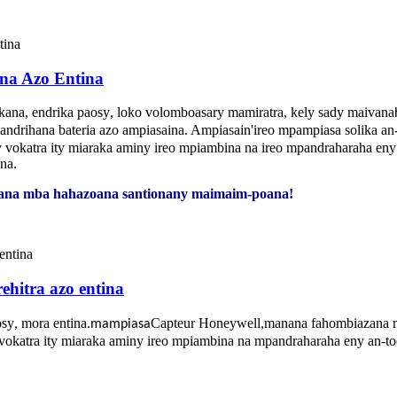
na Azo Entina
kana, endrika paosy
loko volomboasary mamiratra, kely sady maivana
,
andrihana bateria azo ampiasaina. Ampiasain'ireo mpampiasa solika an-
ty vokatra ity miaraka aminy ireo mpiambina na ireo mpandraharaha eny 
na.
niana mba hahazoana santionany maimaim-poana!
ehitra azo entina
osy
mora entina.
Capteur Honeywell
manana fahombiazana m
,
mampiasa
,
 vokatra ity miaraka aminy ireo mpiambina na mpandraharaha eny an-toe