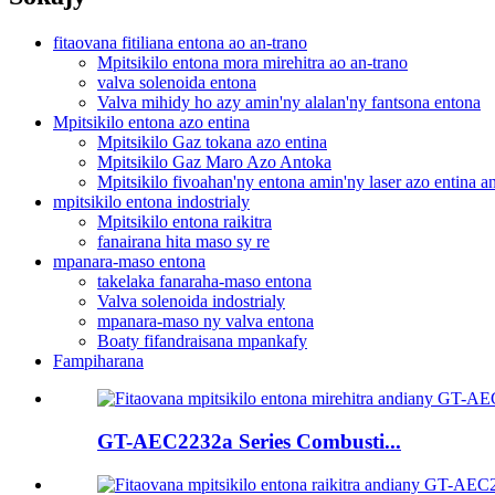
fitaovana fitiliana entona ao an-trano
Mpitsikilo entona mora mirehitra ao an-trano
valva solenoida entona
Valva mihidy ho azy amin'ny alalan'ny fantsona entona
Mpitsikilo entona azo entina
Mpitsikilo Gaz tokana azo entina
Mpitsikilo Gaz Maro Azo Antoka
Mpitsikilo fivoahan'ny entona amin'ny laser azo entina a
mpitsikilo entona indostrialy
Mpitsikilo entona raikitra
fanairana hita maso sy re
mpanara-maso entona
takelaka fanaraha-maso entona
Valva solenoida indostrialy
mpanara-maso ny valva entona
Boaty fifandraisana mpankafy
Fampiharana
GT-AEC2232a Series Combusti...