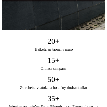
20
+
Traikefa an-taonany maro
15
+
Orinasa sampana
50
+
Zo rehetra voatokana ho an'ny rindrambaiko
35
+
Injeniera ao amin'ny Foibe Fikarohana sy Fampandrosoana