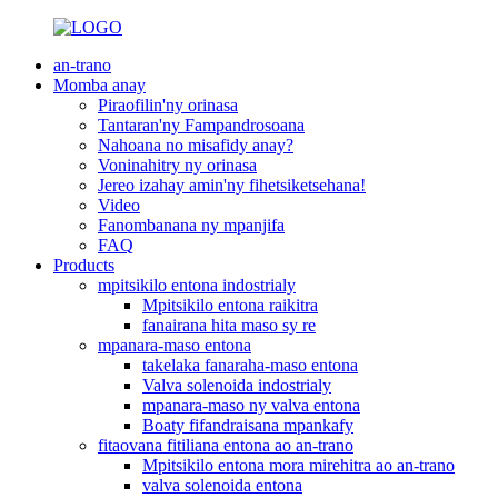
an-trano
Momba anay
Piraofilin'ny orinasa
Tantaran'ny Fampandrosoana
Nahoana no misafidy anay?
Voninahitry ny orinasa
Jereo izahay amin'ny fihetsiketsehana!
Video
Fanombanana ny mpanjifa
FAQ
Products
mpitsikilo entona indostrialy
Mpitsikilo entona raikitra
fanairana hita maso sy re
mpanara-maso entona
takelaka fanaraha-maso entona
Valva solenoida indostrialy
mpanara-maso ny valva entona
Boaty fifandraisana mpankafy
fitaovana fitiliana entona ao an-trano
Mpitsikilo entona mora mirehitra ao an-trano
valva solenoida entona