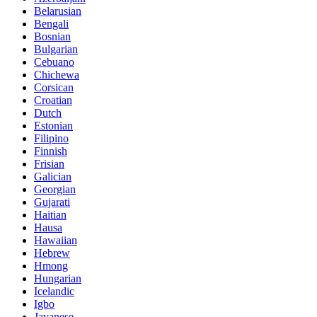
Belarusian
Bengali
Bosnian
Bulgarian
Cebuano
Chichewa
Corsican
Croatian
Dutch
Estonian
Filipino
Finnish
Frisian
Galician
Georgian
Gujarati
Haitian
Hausa
Hawaiian
Hebrew
Hmong
Hungarian
Icelandic
Igbo
Javanese