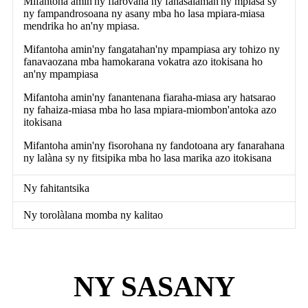
Mifantoha amin'ny fiarovana ny fahasalaman'ny mpiasa sy
ny fampandrosoana ny asany mba ho lasa mpiara-miasa
mendrika ho an'ny mpiasa.
Mifantoha amin'ny fangatahan'ny mpampiasa ary tohizo ny
fanavaozana mba hamokarana vokatra azo itokisana ho
an'ny mpampiasa
Mifantoha amin'ny fanantenana fiaraha-miasa ary hatsarao
ny fahaiza-miasa mba ho lasa mpiara-miombon'antoka azo
itokisana
Mifantoha amin'ny fisorohana ny fandotoana ary fanarahana
ny lalàna sy ny fitsipika mba ho lasa marika azo itokisana
Ny fahitantsika
Ny torolàlana momba ny kalitao
NY SASANY