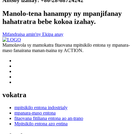
Antsoy izahay: +86-28-68724242
Manolo-tena hanampy ny mpanjifanay
hahatratra bebe kokoa izahay.
Mifandraisa amin'ny Ekipa anay
Mamolavola sy mamokatra fitaovana mpitsikilo entona sy mpanara-
maso fanairana manan-tsaina ny ACTION.
vokatra
mpitsikilo entona indostrialy
mpanara-maso entona
fitaovana fitiliana entona ao an-trano
Mpitsikilo entona azo entina