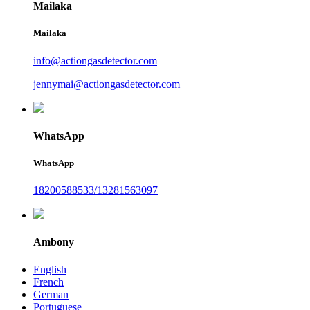
Mailaka
Mailaka
info@actiongasdetector.com
jennymai@actiongasdetector.com
WhatsApp
WhatsApp
18200588533/13281563097
Ambony
English
French
German
Portuguese