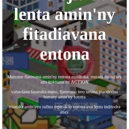
lenta amin'ny
fitadiavana
entona
Manome fiarovana amin'ny entona mavitrika, marani-tsaina ary
azo itokisana ny ACTION
vahaolana fanaraha-maso, fiarovana ireo tanàna maoderina
hatrany amin'ny fototra
miaraka amin'ireo rafitra mpitsikilo entona avo lenta indrindra
anay.