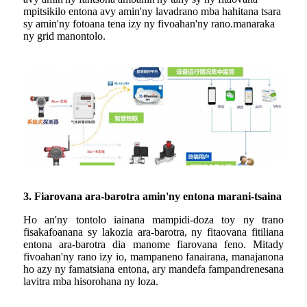
mpitsikilo entona avy amin'ny lavadrano mba hahitana tsara
sy amin'ny fotoana tena izy ny fivoahan'ny rano.
manaraka
ny grid manontolo.
3. Fiarovana ara-barotra amin'ny entona marani-tsaina
Ho an'ny tontolo iainana mampidi-doza toy ny trano
fisakafoanana sy lakozia ara-barotra, ny fitaovana fitiliana
entona ara-barotra dia manome fiarovana feno. Mitady
fivoahan'ny rano izy io, mampaneno fanairana, manajanona
ho azy ny famatsiana entona, ary mandefa fampandrenesana
lavitra mba hisorohana ny loza.