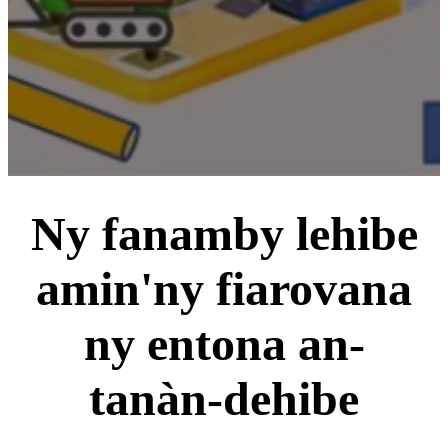
Ny fanamby lehibe
amin'ny fiarovana
ny entona an-
tanàn-dehibe