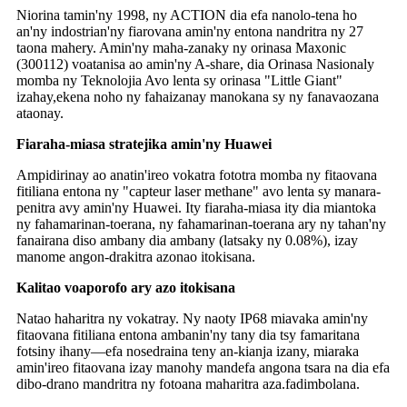
Niorina tamin'ny 1998, ny ACTION dia efa nanolo-tena ho
an'ny indostrian'ny fiarovana amin'ny entona nandritra ny 27
taona mahery. Amin'ny maha-zanaky ny orinasa Maxonic
(300112) voatanisa ao amin'ny A-share, dia Orinasa Nasionaly
momba ny Teknolojia Avo lenta sy orinasa "Little Giant"
izahay,
ekena noho ny fahaizanay manokana sy ny fanavaozana
ataonay.
Fiaraha-miasa stratejika amin'ny Huawei
Ampidirinay ao anatin'ireo vokatra fototra momba ny fitaovana
fitiliana entona ny "capteur laser methane" avo lenta sy manara-
penitra avy amin'ny Huawei. Ity fiaraha-miasa ity dia miantoka
ny fahamarinan-toerana, ny fahamarinan-toerana ary ny tahan'ny
fanairana diso ambany dia ambany (latsaky ny 0.08%), izay
manome angon-drakitra azonao itokisana.
Kalitao voaporofo ary
azo itokisana
Natao haharitra ny vokatray. Ny naoty IP68 miavaka amin'ny
fitaovana fitiliana entona ambanin'ny tany dia tsy famaritana
fotsiny ihany—efa nosedraina teny an-kianja izany, miaraka
amin'ireo fitaovana izay manohy mandefa angona tsara na dia efa
dibo-drano mandritra ny fotoana maharitra aza.
fadimbolana.