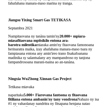
fahafahana manara-maso marina ny tranga.
Jiangsu Yixing Smart Gas
TETIKASA
Septambra 2021
Nampitaovana ny tanàna tamin'ny
20.000+ mpiara-
miasa
fitaovana mpitsikilo entona ara-
barotra
milentika
miaraka amin'ny fitaovana famonoana
herinaratra maika, izay ahafahana manara-maso tsara ny
fampiasana entona any amin'ireo trano fisakafoanana
madinika sy salantsalany ary mampandroso ny tanjona
fampandrosoana marani-tsaina ao an-tanàna.
Ningxia WuZhong Xinnan Gas Project
Tetikasa miavaka
naparitaka
5.000+
Fiarovana fantsona sy fitaovana
fitiliana entona ambanin'ny tany
vondrona
Nahazo ny isa
#1 ny vahaolanay nandritra ny fitsapana henjana natao