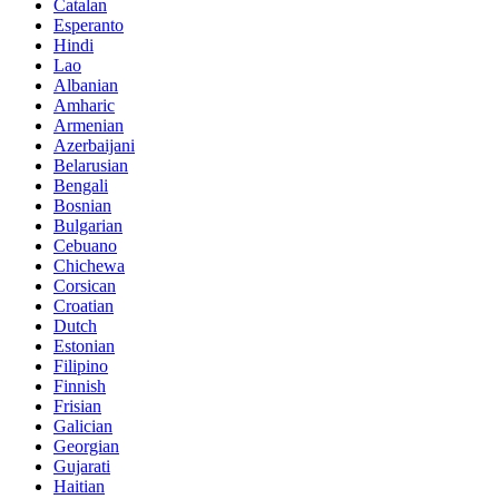
Catalan
Esperanto
Hindi
Lao
Albanian
Amharic
Armenian
Azerbaijani
Belarusian
Bengali
Bosnian
Bulgarian
Cebuano
Chichewa
Corsican
Croatian
Dutch
Estonian
Filipino
Finnish
Frisian
Galician
Georgian
Gujarati
Haitian