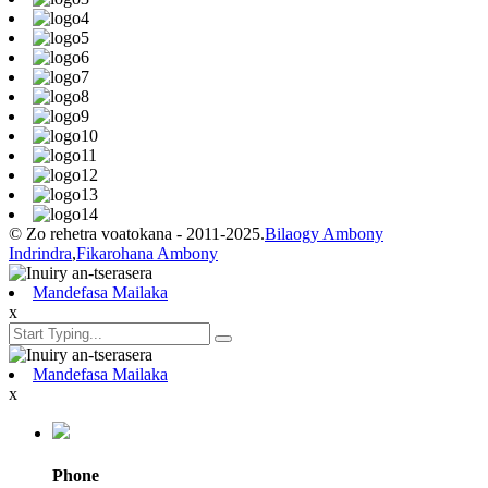
© Zo rehetra voatokana - 2011-2025.
Bilaogy Ambony
Indrindra
,
Fikarohana Ambony
Mandefasa Mailaka
x
Mandefasa Mailaka
x
Phone