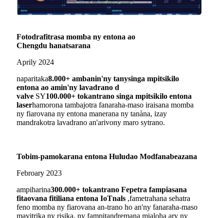
Fotodrafitrasa momba ny entona ao
Chengdu
hanatsarana
Aprily 2024
naparitaka
8.000+ ambanin'ny tany
singa mpitsikilo
entona ao amin'ny lavadrano d
valve
SY
100.000+
tokantrano
singa mpitsikilo entona
laser
hamorona tambajotra fanaraha-maso iraisana momba
ny fiarovana ny entona manerana ny tanàna, izay
mandrakotra lavadrano an'arivony maro sy
trano.
Tobim-pamokarana entona Huludao
Mod
fanabeazana
Febroary 2023
ampiharina
300.000+
tokantrano
Fepetra fampiasana
fitaovana fitiliana entona IoT
nals
,
fametrahana sehatra
feno momba ny fiarovana an-trano ho an'ny fanaraha-maso
mavitrika ny risika, ny fampitandremana mialoha ary ny