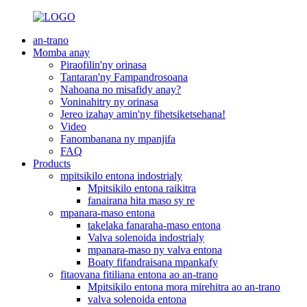
an-trano
Momba anay
Piraofilin'ny orinasa
Tantaran'ny Fampandrosoana
Nahoana no misafidy anay?
Voninahitry ny orinasa
Jereo izahay amin'ny fihetsiketsehana!
Video
Fanombanana ny mpanjifa
FAQ
Products
mpitsikilo entona indostrialy
Mpitsikilo entona raikitra
fanairana hita maso sy re
mpanara-maso entona
takelaka fanaraha-maso entona
Valva solenoida indostrialy
mpanara-maso ny valva entona
Boaty fifandraisana mpankafy
fitaovana fitiliana entona ao an-trano
Mpitsikilo entona mora mirehitra ao an-trano
valva solenoida entona