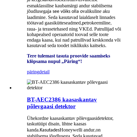
kandmiseks
I
esmaklassilise kaubamärgi andur stabiilsema
jõudlusega
valikuline aku
ja see võiks olla o
laadimine. Seda kasutavad laialdaselt linnades
töötavad gaasikütteseadmed,
etrokeemiline
p
,
raua- ja terasetehased ning VKEd. Patrullijad või
kohapealsed operaatorid toovad selle toote
endaga kaasa, kui nad patrullivad keskkonda või
kasutavad seda toodet isiklikuks kaitseks.
Tere tulemast tasuta proovide saamiseks
klõpsama nupul „Päring“!
päring
detail
BT-AEC2386 kaasaskantav
põlevgaasi detektor
Ühekordne kaasaskantav põlevgaasidetektor,
taskutüüpi disain
lihtne kaasas
,
kanda.
Honeywelli andur
on
Kasutades
,
stabiilsema jõudlusega. Seda kasutavad