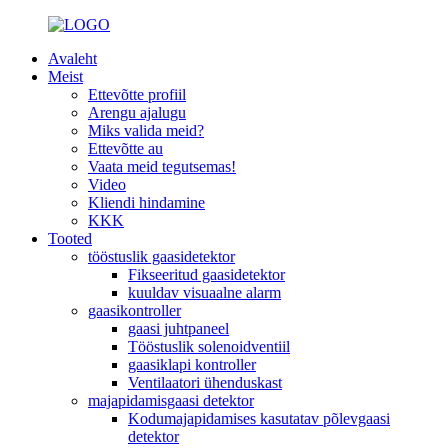
Avaleht
Meist
Ettevõtte profiil
Arengu ajalugu
Miks valida meid?
Ettevõtte au
Vaata meid tegutsemas!
Video
Kliendi hindamine
KKK
Tooted
tööstuslik gaasidetektor
Fikseeritud gaasidetektor
kuuldav visuaalne alarm
gaasikontroller
gaasi juhtpaneel
Tööstuslik solenoidventiil
gaasiklapi kontroller
Ventilaatori ühenduskast
majapidamisgaasi detektor
Kodumajapidamises kasutatav põlevgaasi
detektor