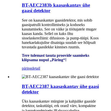
BT-AEC2383b kaasaskantav ühe
gaasi detektor
See on kaasaskantav gaasidetektor, mis sobib
gaasipatrulli kontrollimiseks ja koduseks
kasutamiseks. See on väike ja töötajatele mugav
kaasas kanda. Sellel on kaks õhu
sisselaskerežiimi: difusioon- ja pump-tüüpi. Koos
hanekaelakujulise disainiga suudab see hõlpsalt
tuvastada gaasilekke kinnises ruumis.
Tere tulemast tasuta proovide saamiseks
klõpsama nupul „Päring“!
päring
detail
BT-AEC2387 kaasaskantav ühe gaasi
detektor
Üks kaasaskantav mürgiste ja kahjulike gaaside
detektor, taskutüüpi
erk oranž värv, kompaktne
,
ja kerge
.
Rahvusvahelise