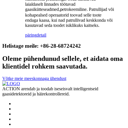
laialdaselt linnades töötavad
gaasikütteseadmed,
etrokeemiline. Patrullijad või
p
kohapealsed operaatorid toovad selle toote
endaga kaasa, kui nad patrullivad keskkonda või
kasutavad seda toodet isiklikuks kaitseks.
päring
detail
Helistage meile: +86-28-68724242
Oleme pühendunud sellele, et aidata oma
klientidel rohkem saavutada.
Võtke meie meeskonnaga ühendust
ACTION arendab ja toodab iseseisvalt intelligentseid
gaasidetektoreid ja häirekontrollereid.