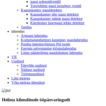
gaasi solenoidventiil
Torujuhtme gaasi isesulguv ventiil
Kaasaskantav gaasidetektor
Kaasaskantav ühe gaasi detektor
Kaasaskantav mitme gaasi detektor
Käeshoitav lasergaasi lekke detektor
Taotlus
lahendus
Ärigaasi lahendus
Kodumajapidamises kasutatav gaasilahendus
Pumba imemisvõimsus Pid toode
Energia salvestamise tööstuslahendus
Linna päästerõnga gaasiohutuse lahendus
VR
Uudised
Ettevõtte uudised
Näituse uudised
Tööstusuudised
Liitu meiega
Võta meiega ühendust
Helista klienditoele ööpäevaringselt