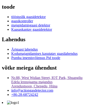
toode
tööstuslik gaasidetektor
gaasikontroller
majapidamisgaasi detektor
Kaasaskantav gaasidetektor
Lahendus
Ärigaasi lahendus
Kodumajapidamises kasutatav gaasilahendus
Pumba imemisvõimsus Pid toode
võtke meiega ühendust
Nr.88, West Wulian Street, IOT Park, Shuangliu
Edela lennujaama majandus
Arendustsoon, Chengdu, Hiina
info@actiongasdetector.com
+86-28-68724242