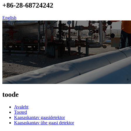
+86-28-68724242
English
toode
Avaleht
Tooted
Kaasaskantav gaasidetektor
Kaasaskantav ühe gaasi detektor