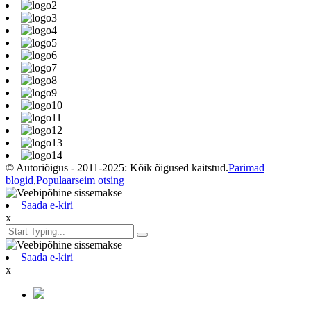
© Autoriõigus - 2011-2025: Kõik õigused kaitstud.
Parimad
blogid
,
Populaarseim otsing
Saada e-kiri
x
Saada e-kiri
x