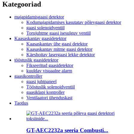
Kategooriad
majapidamisgaasi detektor
Kodumajapidamises kasutatav põlevgaasi detektor
gaasi solenoidventiil
Torujuhtme gaasi isesulguv ventiil
Kaasaskantav gaasidetektor
Kaasaskantav ühe gaasi detektor
Kaasaskantav mitme gaasi detektor
Käeshoitav lasergaasi lekke detektor
tööstuslik gaasidetektor
Fikseeritud gaasidetektor
kuuldav visuaalne alarm
gaasikontroller
gaasi juhtpaneel
Tööstuslik solenoidventiil
gaasiklapi kontroller
Ventilaatori ühenduskast
Taotlus
GT-AEC2232a seeria Combusti...