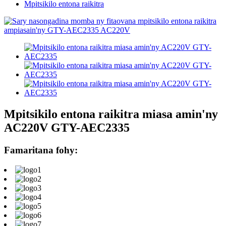
Mpitsikilo entona raikitra
Mpitsikilo entona raikitra miasa amin'ny
AC220V GTY-AEC2335
Famaritana fohy: