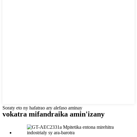
Soraty eto ny hafatrao ary alefaso aminay
vokatra mifandraika amin'izany