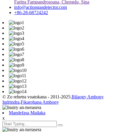
Faritra Fampandrosoana, Chengdu, Sina
info@actiongasdetector.com
+86-28-68724242
© Zo rehetra voatokana - 2011-2025.
Bilaogy Ambony
Indrindra
,
Fikarohana Ambony
Mandefasa Mailaka
x