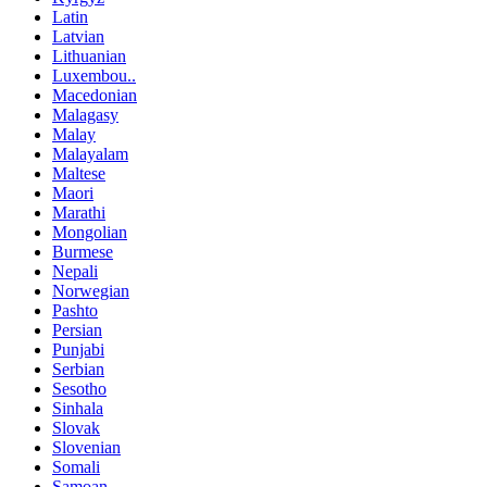
Latin
Latvian
Lithuanian
Luxembou..
Macedonian
Malagasy
Malay
Malayalam
Maltese
Maori
Marathi
Mongolian
Burmese
Nepali
Norwegian
Pashto
Persian
Punjabi
Serbian
Sesotho
Sinhala
Slovak
Slovenian
Somali
Samoan