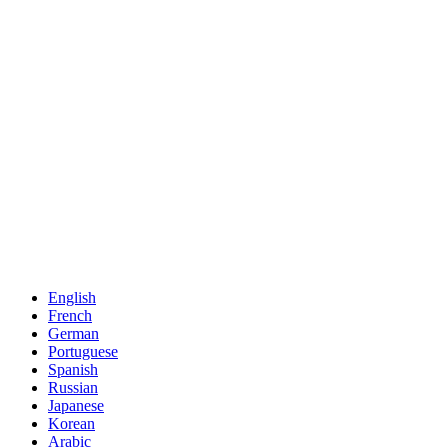
English
French
German
Portuguese
Spanish
Russian
Japanese
Korean
Arabic