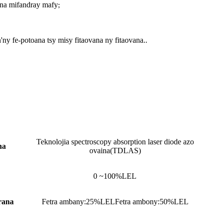
ana mifandray mafy
;
ny fe-potoana tsy misy fitaovana ny fitaovana.
.
Teknolojia spectroscopy absorption laser diode azo
na
ovaina
(
TDLAS
)
0
~
100%LEL
rana
Fetra ambany:
25%LEL
Fetra ambony:
50%LEL