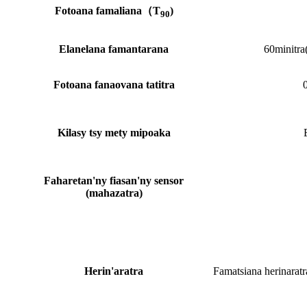
Fotoana famaliana
（
T
)
90
Elanelana famantarana
60
minitra
Fotoana fanaovana tatitra
Kilasy tsy mety mipoaka
Faharetan'ny fiasan'ny sensor
(mahazatra)
Herin'aratra
Famatsiana herinaratr