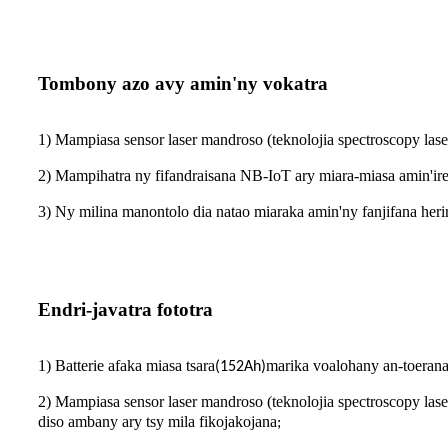
Tombony azo avy amin'ny vokatra
1) Mampiasa sensor laser mandroso (teknolojia spectroscopy la
2) Mampihatra ny fifandraisana NB-IoT ary miara-miasa amin'i
3) Ny milina manontolo dia natao miaraka amin'ny fanjifana heri
Endri-javatra fototra
1) Batterie afaka miasa tsara
marika voalohany an-toerana
(152Ah)
2) Mampiasa sensor laser mandroso (teknolojia spectroscopy la
diso ambany ary tsy mila fikojakojana
;