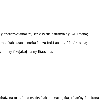
ny androm-piainan'ny serivisy dia hatramin'ny 5-10 taona;
a mba hahazoana antoka fa azo itokisana ny fifandraisana
;
vidin'ny fikojakojana ny fitaovana
.
fahaizana manohitra ny fitsabahana matanjaka, tahan'ny fanairana