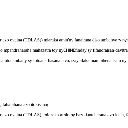
ser azo ovaina (TDLAS)) miaraka amin'ny fanairana diso ambany
ary ny
reo mpandraharaha mahazatra toy ny
finday sy fifandraisan-davitr
CHINE
naratra ambany sy fotoana fiasana lava, izay afaka mampihena tsara ny 
, fahafahana azo itokisana
;
ser azo ovaina (TDLAS)
azo ianteherana avo lenta, 
, miaraka amin'ny h