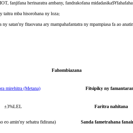
IOT, fanjifana herinaratra ambany, fandrakofana midadasika
fahafah
SY
jy taitra mba hisorohana ny loza
;
 ny satan'ny fitaovana ary mampahafantatra ny mpampiasa fa ao anatin'
Fahombiazana
a mirehitra (Metana)
Fitsipiky ny famantara
±3%LEL
Faritra nahitana
eo amin'ny sehatra fidirana)
Sanda fametrahana fanai