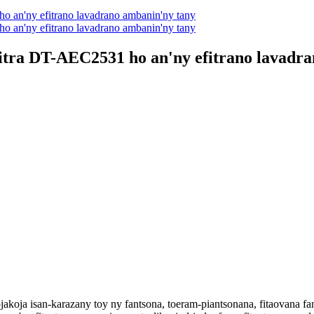
itra DT-AEC2531 ho an'ny efitrano lavadr
akoja isan-karazany toy ny fantsona, toeram-piantsonana, fitaovana fan