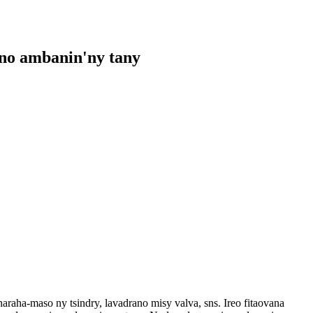
ano ambanin'ny tany
araha-maso ny tsindry, lavadrano misy valva, sns. Ireo fitaovana