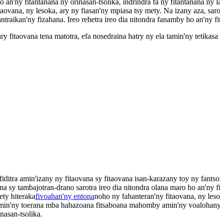
ho an'ny fitantanana ny orinasan-tsolika, indrindra fa ny fitantanana 
taovana, ny lesoka, ary ny fiasan'ny mpiasa tsy mety. Na izany aza, s
aikan'ny fizahana. Ireo rehetra ireo dia nitondra fanamby ho an'ny fit
aovana tena matotra, efa nosedraina hatry ny ela tamin'ny tetikasa a
afiditra amin'izany ny fitaovana sy fitaovana isan-karazany toy ny fan
na sy tambajotran-drano sarotra ireo dia nitondra olana maro ho an'ny fi
ety hiteraka
fivoahan'ny entona
noho ny fahanteran'ny fitaovana, ny leso
amin'ny toerana mba hahazoana fitsaboana mahomby amin'ny voalohany n
nasan-tsolika.