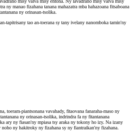
ny lavadrano misy valva misy entona. Ny lavadrano misy valva misy
arotra ny manao fizahana tanana mahazatra mba hahazoana fitsaboana
antanana ny orinasan-tsolika.
n-tapitrisany tao an-toerana sy tany ivelany nanomboka tamin'ny
tsona, toeram-piantsonana vavahady, fitaovana fanaraha-maso ny
tantanana ny orinasan-tsolika, indrindra fa ny fitantanana
ka ary ny fiasan'ny mpiasa tsy araka ny tokony ho izy. Na izany
oho ny hakitroky ny fizahana sy ny fiantraikan'ny fizahana.