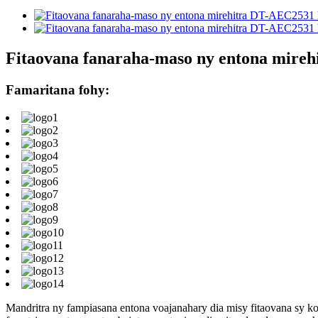
Fitaovana fanaraha-maso ny entona mireh
Famaritana fohy:
Mandritra ny fampiasana entona voajanahary dia misy fitaovana sy koj