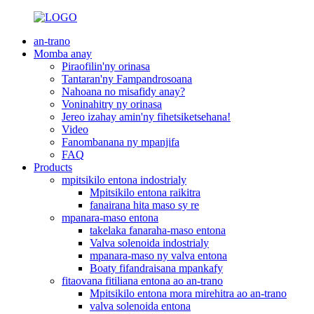
an-trano
Momba anay
Piraofilin'ny orinasa
Tantaran'ny Fampandrosoana
Nahoana no misafidy anay?
Voninahitry ny orinasa
Jereo izahay amin'ny fihetsiketsehana!
Video
Fanombanana ny mpanjifa
FAQ
Products
mpitsikilo entona indostrialy
Mpitsikilo entona raikitra
fanairana hita maso sy re
mpanara-maso entona
takelaka fanaraha-maso entona
Valva solenoida indostrialy
mpanara-maso ny valva entona
Boaty fifandraisana mpankafy
fitaovana fitiliana entona ao an-trano
Mpitsikilo entona mora mirehitra ao an-trano
valva solenoida entona