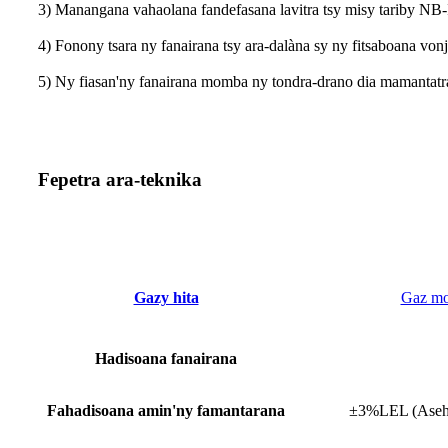
3) Manangana vahaolana fandefasana lavitra tsy misy tariby NB-
4) Fonony tsara ny fanairana tsy ara-dalàna sy ny fitsaboana von
5) Ny fiasan'ny fanairana momba ny tondra-drano dia mamantatra
Fepetra ara-teknika
Gazy hita
Gaz mor
Hadisoana fanairana
Fahadisoana amin'ny famantarana
±3%LEL (Aseho 