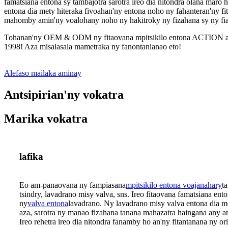
famatsiana entona sy tambajotra sarotra ireo dia nitondra olana maro 
entona dia mety hiteraka fivoahan'ny entona noho ny fahanteran'ny fi
mahomby amin'ny voalohany noho ny hakitroky ny fizahana sy ny fiantr
Tohanan'ny OEM & ODM ny fitaovana mpitsikilo entona ACTION ary fit
1998! Aza misalasala mametraka ny fanontanianao eto!
Alefaso mailaka aminay
Antsipirian'ny vokatra
Marika vokatra
lafika
Eo am-panaovana ny fampiasana
mpitsikilo entona voajanahary
t
tsindry, lavadrano misy valva, sns. Ireo fitaovana famatsiana ento
ny
valva entona
lavadrano. Ny lavadrano misy valva entona dia m
aza, sarotra ny manao fizahana tanana mahazatra haingana any 
Ireo rehetra ireo dia nitondra fanamby ho an'ny fitantanana ny ori