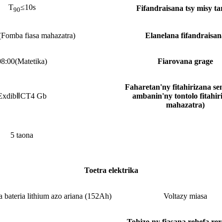
T
≤10s
Fifandraisana tsy misy ta
90
(Fomba fiasa mahazatra)
Elanelana fifandraisan
08:00
(Matetika)
Fiarovana grage
Faharetan'ny fitahirizana se
ExdibⅡCT4 Gb
ambanin'ny tontolo fitahir
mahazatra)
5 taona
Toetra elektrika
a bateria lithium azo ariana (152Ah)
Voltazy miasa
Tohizo ny fiasana rehefa re