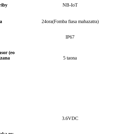
riby
NB-IoT
a
24
ora
(Fomba fiasa mahazatra)
IP67
nsor (eo
izana
5 taona
3.6VDC
raka ny