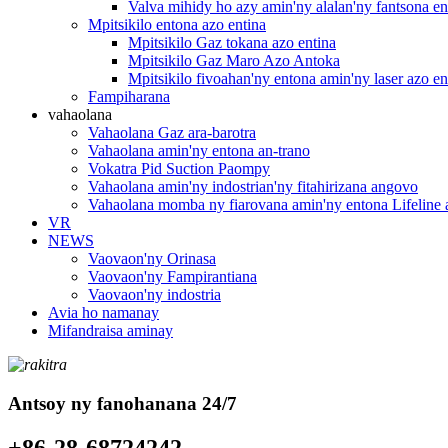
Valva mihidy ho azy amin'ny alalan'ny fantsona e
Mpitsikilo entona azo entina
Mpitsikilo Gaz tokana azo entina
Mpitsikilo Gaz Maro Azo Antoka
Mpitsikilo fivoahan'ny entona amin'ny laser azo en
Fampiharana
vahaolana
Vahaolana Gaz ara-barotra
Vahaolana amin'ny entona an-trano
Vokatra Pid Suction Paompy
Vahaolana amin'ny indostrian'ny fitahirizana angovo
Vahaolana momba ny fiarovana amin'ny entona Lifeline 
VR
NEWS
Vaovaon'ny Orinasa
Vaovaon'ny Fampirantiana
Vaovaon'ny indostria
Avia ho namanay
Mifandraisa aminay
Antsoy ny fanohanana 24/7
+86-28-68724242