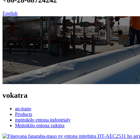
English
vokatra
an-trano
Products
mpitsikilo entona indostrialy
Mpitsikilo entona raikitra