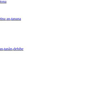
ntona
tina an-tanana
an-tanàn-dehibe