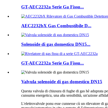
GT-AEC2232a Serie Ga Fissu...
AEC2232bX Gas Combustibile D...
Solenoide di gas domesticu DN15...
GT-AEC2232a Serie Ga Fissu...
Valvula solenoide di gas domesticu DN15
Questa valvula di chiusura di fughe di gas hè aduprata per
cunsumu energeticu, una alta sensibilità, un'azione affida
L'elettrovalvule ponu esse cunnesse cù un rilevatore di g
manuale/automaticu in situ o remotu di l'alimentazione di g