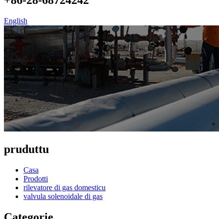
English
pruduttu
Casa
Prodotti
rilevatore di gas domesticu
valvula solenoidale di gas
Categorie