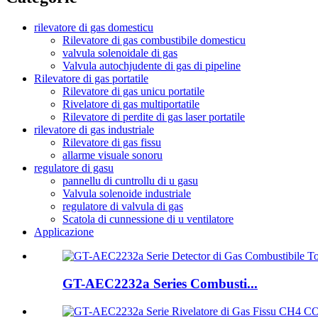
rilevatore di gas domesticu
Rilevatore di gas combustibile domesticu
valvula solenoidale di gas
Valvula autochjudente di gas di pipeline
Rilevatore di gas portatile
Rilevatore di gas unicu portatile
Rivelatore di gas multiportatile
Rilevatore di perdite di gas laser portatile
rilevatore di gas industriale
Rilevatore di gas fissu
allarme visuale sonoru
regulatore di gasu
pannellu di cuntrollu di u gasu
Valvula solenoide industriale
regulatore di valvula di gas
Scatola di cunnessione di u ventilatore
Applicazione
GT-AEC2232a Series Combusti...