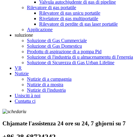
Valvula autochjudente di gas di pipeline
Rilevatore di gas portatile
Rilevatore di gas unicu portatile
Rivelatore di gas multiportatile
Rilevatore di perdite di gas laser portatile
Applicazione
suluzione
Soluzione di Gas Cummerciale
Soluzione di Gas Domesticu
Prodottu di aspirazione di a pompa Pid
Soluzione di l'industria di u almacenamentu di l'energia
Soluzione di Sicurezza di Gas Urban Lifeline
VR
Nutizie
Nutizie di a cumpagnia
Nutizie di a mostra
Nutizie di l'industria
Unisciti à noi
Cuntatta ci
Chjamate l'assistenza 24 ore su 24, 7 ghjorni su 7
+86-28-68724242