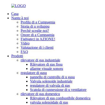
Casa
Nantu à noi
Profilu di a Cumpagnia
Storia di u sviluppu
Perchè sceglie noi?
Onore di a Cumpagnia
Fighjateci in AZIONE!
Video
Valutazione di i clienti
FAQ
Prodotti
rilevatore di gas industriale
Rilevatore di gas fissu
allarme visuale sonoru
regulatore di gasu
pannellu di cuntrollu di u gasu
Valvula solenoide industriale
regulatore di valvula di gas
Scatola di cunnessione di u ventilatore
rilevatore di gas domesticu
Rilevatore di gas combustibile domesticu
valvula solenoidale di gas