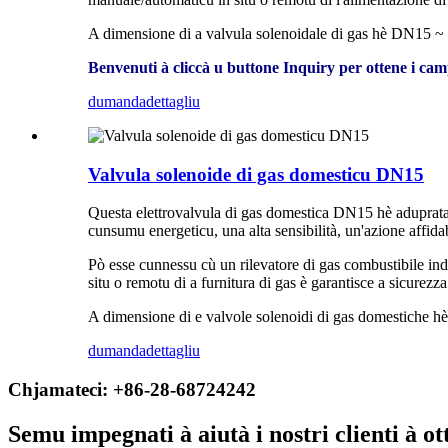
A dimensione di a valvula solenoidale di gas hè DN15 ~ D
Benvenuti à cliccà u buttone Inquiry per ottene i camp
dumanda
dettagliu
Valvula solenoide di gas domesticu DN15
Questa elettrovalvula di gas domestica DN15 hè aduprata p
cunsumu energeticu, una alta sensibilità, un'azione affida
Pò esse cunnessu cù un rilevatore di gas combustibile in
situ o remotu di a furnitura di gas è garantisce a sicurezza 
A dimensione di e valvole solenoidi di gas domestiche hè 
dumanda
dettagliu
Chjamateci: +86-28-68724242
Semu impegnati à aiutà i nostri clienti à ot