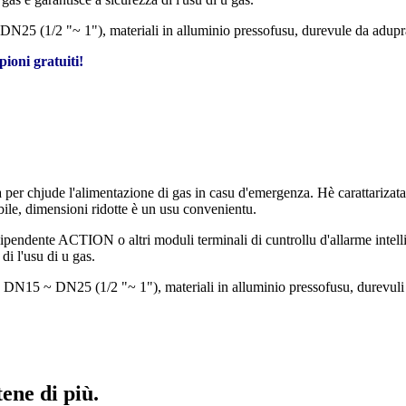
N25 (1/2 "~ 1"), materiali in alluminio pressofusu, durevule da aduprà 
ioni gratuiti!
er chjude l'alimentazione di gas in casu d'emergenza. Hè carattarizata d
bile, dimensioni ridotte è un usu convenientu.
dipendente ACTION o altri moduli terminali di cuntrollu d'allarme intel
di l'usu di u gas.
DN15 ~ DN25 (1/2 "~ 1"), materiali in alluminio pressofusu, durevuli da
tene di più.