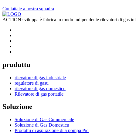
Cuntattate a nostra squadra
ACTION sviluppa è fabrica in modu indipendente rilevatori di gas intel
pruduttu
rilevatore di gas industriale
regulatore di gasu
rilevatore di gas domesticu
Rilevatore di gas portatile
Soluzione
Soluzione di Gas Cummerciale
Soluzione di Gas Domesticu
Prodottu di aspirazione di a pompa Pid