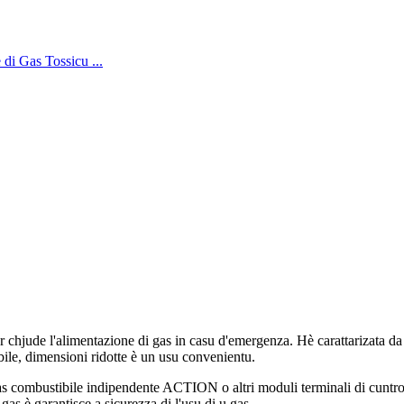
 chjude l'alimentazione di gas in casu d'emergenza. Hè carattarizata da 
bile, dimensioni ridotte è un usu convenientu.
as combustibile indipendente ACTION o altri moduli terminali di cuntrol
as è garantisce a sicurezza di l'usu di u gas.