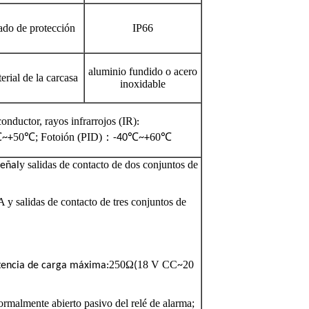
ado de protección
IP66
aluminio fundido o acero
erial de la carcasa
inoxidable
onductor, rayos infrarrojos (IR)
:
℃
50℃; Fotoión (PID)
：
℃
60℃
~+
-40
~+
y salidas de contacto de dos conjuntos de
señal
A y salidas de contacto de tres conjuntos de
250Ω
18 V CC
20
stencia de carga máxima:
(
~
normalmente abierto pasivo del relé de alarma;