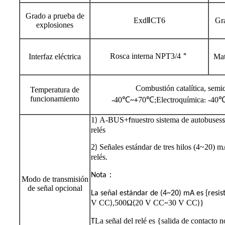
Grado a prueba de
ExdⅡCT6
Gr
explosiones
Rosca interna NPT3/4＂
Interfaz eléctrica
Mat
Combustión catalítica, semic
Temperatura de
funcionamiento
-40℃
70℃
Electroquímica
-40
~+
;
:
1
A-BUS+
nuestro sistema de autobuses
)
f
relés
2
Señales estándar de tres hilos (4~20) m
)
relés.
：
Nota
Modo de transmisión
de señal opcional
La señal estándar de (4~20) mA es {resi
V CC
500Ω
20 V CC
30 V CC
}
),
(
~
)
La señal del relé es {salida de contacto 
T