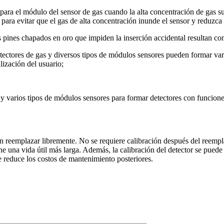
ra el módulo del sensor de gas cuando la alta concentración de gas supe
 para evitar que el gas de alta concentración inunde el sensor y reduzca s
os pines chapados en oro que impiden la inserción accidental resultan conv
tectores de gas y diversos tipos de módulos sensores pueden formar vari
lización del usuario;
varios tipos de módulos sensores para formar detectores con funciones d
 reemplazar libremente. No se requiere calibración después del reemplaz
ne una vida útil más larga. Además, la calibración del detector se puede
ue reduce los costos de mantenimiento posteriores.