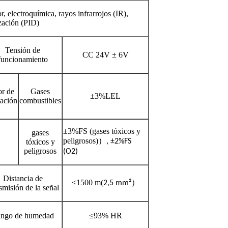
, electroquímica, rayos infrarrojos (IR),
zación (PID)
Tensión de
CC 24V ± 6V
funcionamiento
or de
Gases
±3%LEL
cación
combustibles
±3%FS (gases tóxicos y
gases
peligrosos)
）
tóxicos y
, ±2%FS
peligrosos
(O2)
Distancia de
≤1500 m
(
）
2,5 mm²
smisión de la señal
ngo de humedad
≤93% HR