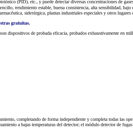
otoiónico (PID), etc., y puede detectar diversas concentraciones de gase
sencillo, rendimiento estable, buena consistencia, alta sensibilidad, ba
farmacéutica, siderúrgica, plantas industriales especiales y otros lugare
tras gratuitas.
dispositivos de probada eficacia, probados exhaustivamente en millo
samiento, completando de forma independiente y completa todas las opera
amiento a bajas temperaturas del detector; el módulo detector de fugas 