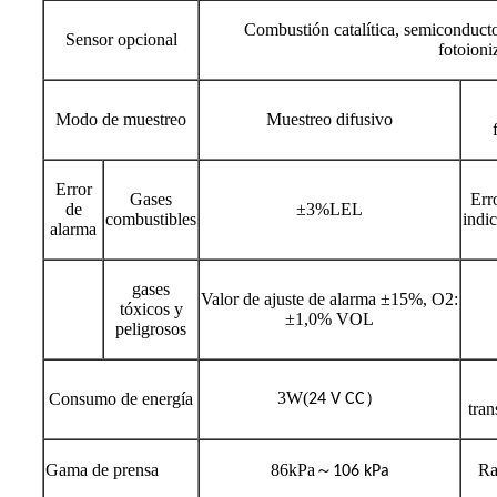
Combustión catalítica, semiconductor
Sensor opcional
fotoioni
Modo de muestreo
Muestreo difusivo
Error
Gases
Err
de
±3%LEL
combustibles
indi
alarma
gases
Valor de ajuste de alarma ±15%, O2:
tóxicos y
±1,0% VOL
peligrosos
3W
(
）
Consumo de energía
24 V CC
tran
Gama de prensa
86kPa
～
Ra
106 kPa