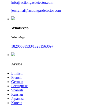
info@actiongasdetector.com
jennymai@actiongasdetector.com
WhatsApp
WhatsApp
18200588533/13281563097
Arriba
English
French
German
Portuguese
Spanish
Russian
Japanese
Korean