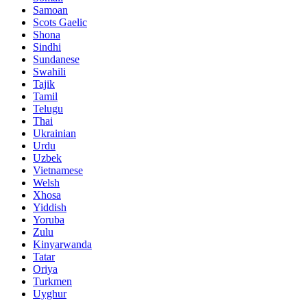
Samoan
Scots Gaelic
Shona
Sindhi
Sundanese
Swahili
Tajik
Tamil
Telugu
Thai
Ukrainian
Urdu
Uzbek
Vietnamese
Welsh
Xhosa
Yiddish
Yoruba
Zulu
Kinyarwanda
Tatar
Oriya
Turkmen
Uyghur