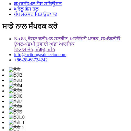
ਕਮਰਸ਼ੀਅਲ ਗੈਸ ਸਲਿਊਸ਼ਨ
ਘਰੇਲੂ ਗੈਸ ਹੱਲ
ਪੰਪ ਸਕਸ਼ਨ ਪਿਡ ਉਤਪਾਦ
ਸਾਡੇ ਨਾਲ ਸੰਪਰਕ ਕਰੋ
No.88, ਵੈਸਟ ਵੁਲੀਅਨ ਸਟ੍ਰੀਟ, ਆਈਓਟੀ ਪਾਰਕ, ​​ਸ਼ੁਆਂਗਲੀਉ
ਦੱਖਣ-ਪੱਛਮੀ ਹਵਾਈ ਅੱਡਾ ਆਰਥਿਕ
ਵਿਕਾਸ ਜ਼ੋਨ, ਚੇਂਗਦੂ, ਚੀਨ
info@actiongasdetector.com
+86-28-68724242