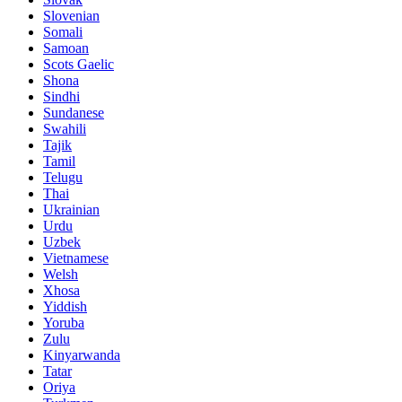
Slovenian
Somali
Samoan
Scots Gaelic
Shona
Sindhi
Sundanese
Swahili
Tajik
Tamil
Telugu
Thai
Ukrainian
Urdu
Uzbek
Vietnamese
Welsh
Xhosa
Yiddish
Yoruba
Zulu
Kinyarwanda
Tatar
Oriya