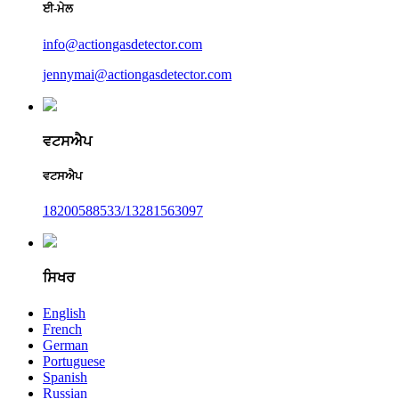
ਈ-ਮੇਲ
info@actiongasdetector.com
jennymai@actiongasdetector.com
ਵਟਸਐਪ
ਵਟਸਐਪ
18200588533/13281563097
ਸਿਖਰ
English
French
German
Portuguese
Spanish
Russian