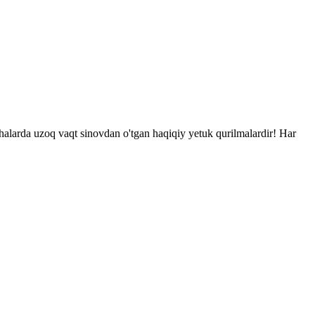
larda uzoq vaqt sinovdan o'tgan haqiqiy yetuk qurilmalardir! Har