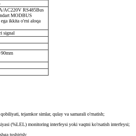
B
1A/AC220V RS485Bus
(standart MODBUS
 ega ikkita o'rni aloqa
i signal
×
90
mm
qobiliyati, tejamkor simlar, qulay va samarali o'rnatish;
yasi (%LEL) monitoring interfeysi yoki vaqtni ko'rsatish interfeysi;
shga tushirish;