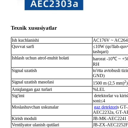
Texnik xususiyatlar
Ish kuchlanishi
AC176V ~ AC264
Quvvat sarfi
≤1
0
W (qo'llab-quv
tashqari)
Ishlash uchun atrof-muhit holati
harorat -10℃ ~ +5
RH
Signal uzatish
to'rtta avtobusli ti
GND)
Signal uzatish masofasi
2
1500 m (2,5 mm)
)
Aniqlangan gaz turlari
%LEL
Sig'imi
detektorlar va kir
soni
≤
4
Moslashuvchan uskunalar
gaz detektori
s GT
AEC2232a, GT-A
Kirish moduli
JB-MK-AEC2241 
Ventilyator ulanish qutilari
JB-ZX-AEC2252F