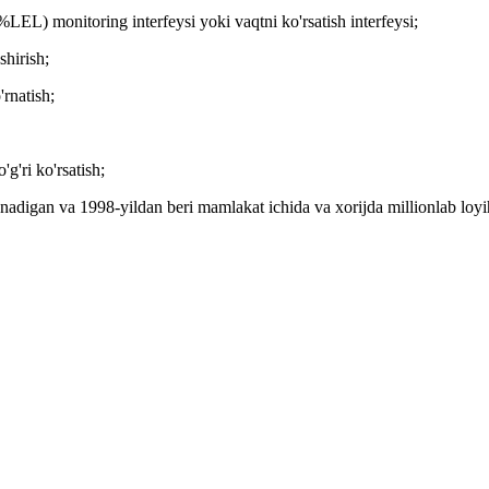
LEL) monitoring interfeysi yoki vaqtni ko'rsatish interfeysi;
shirish;
'rnatish;
g'ri ko'rsatish;
an va 1998-yildan beri mamlakat ichida va xorijda millionlab loyiha