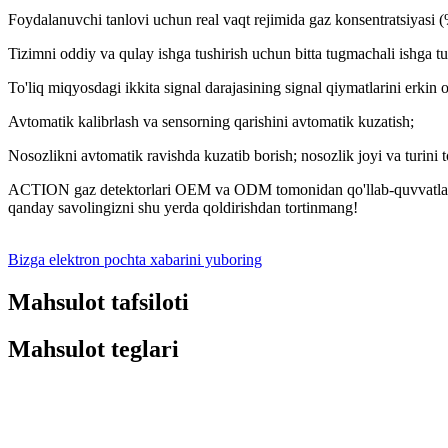
Foydalanuvchi tanlovi uchun real vaqt rejimida gaz konsentratsiyasi (%
Tizimni oddiy va qulay ishga tushirish uchun bitta tugmachali ishga tu
To'liq miqyosdagi ikkita signal darajasining signal qiymatlarini erkin o
Avtomatik kalibrlash va sensorning qarishini avtomatik kuzatish;
Nosozlikni avtomatik ravishda kuzatib borish; nosozlik joyi va turini to'
ACTION gaz detektorlari OEM va ODM tomonidan qo'llab-quvvatlanadig
qanday savolingizni shu yerda qoldirishdan tortinmang!
Bizga elektron pochta xabarini yuboring
Mahsulot tafsiloti
Mahsulot teglari