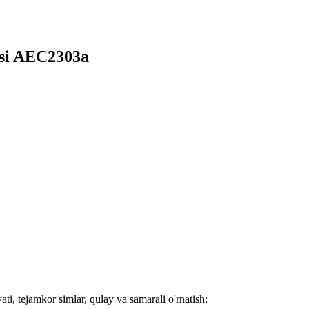
asi AEC2303a
ati, tejamkor simlar, qulay va samarali o'rnatish;