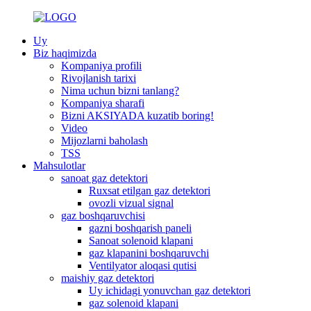
Uy
Biz haqimizda
Kompaniya profili
Rivojlanish tarixi
Nima uchun bizni tanlang?
Kompaniya sharafi
Bizni AKSIYADA kuzatib boring!
Video
Mijozlarni baholash
TSS
Mahsulotlar
sanoat gaz detektori
Ruxsat etilgan gaz detektori
ovozli vizual signal
gaz boshqaruvchisi
gazni boshqarish paneli
Sanoat solenoid klapani
gaz klapanini boshqaruvchi
Ventilyator aloqasi qutisi
maishiy gaz detektori
Uy ichidagi yonuvchan gaz detektori
gaz solenoid klapani