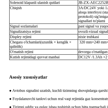
Solenoid klapanli ulanish qutilari
JB-ZX-AEC2252
Chiqish
3A/DC24V yoki 
aloqa interfeysi 
protokoli) sig'imiga
signallari to'plami
Signal sozlamalari
past signal va yuqor
Signalizatsiya rejimi
ovozli-vizual signal
Displey rejimi
nixie trubkasi
Chegara o'lchamlari
(
uzunlik × kenglik ×
3
20 mm×
2
40 mm
qalinlik
)
O'rnatish rejimi
devorga o'rnatilgan
Kutish rejimidagi quvvat manbai
DC12V /
1.3
Ah ×2
Asosiy xususiyatlar
● Avtobus signalini uzatish, kuchli tizimning shovqinlarga qarshi 
● Foydalanuvchi tanlovi uchun real vaqt rejimida gaz konsentratsi
● Tizimni oddiy va qulay ishga tushirish uchun bitta tugmachali i