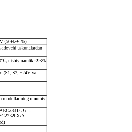
V (50Hz±1%)
vatlovchi uskunalardan
0℃, nisbiy namlik ≤93%
zim (S1, S2, +24V va
ish modullarining umumiy
-AEC2331a, GT-
EC2232bX/A
(d)