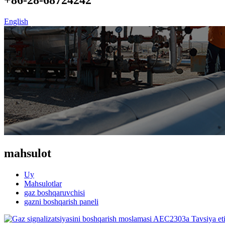
English
mahsulot
Uy
Mahsulotlar
gaz boshqaruvchisi
gazni boshqarish paneli