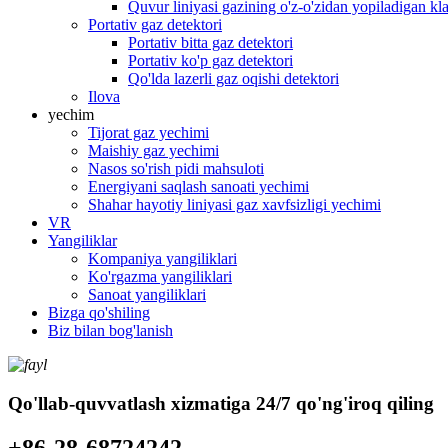
Quvur liniyasi gazining o'z-o'zidan yopiladigan kl
Portativ gaz detektori
Portativ bitta gaz detektori
Portativ ko'p gaz detektori
Qo'lda lazerli gaz oqishi detektori
Ilova
yechim
Tijorat gaz yechimi
Maishiy gaz yechimi
Nasos so'rish pidi mahsuloti
Energiyani saqlash sanoati yechimi
Shahar hayotiy liniyasi gaz xavfsizligi yechimi
VR
Yangiliklar
Kompaniya yangiliklari
Ko'rgazma yangiliklari
Sanoat yangiliklari
Bizga qo'shiling
Biz bilan bog'lanish
Qo'llab-quvvatlash xizmatiga 24/7 qo'ng'iroq qiling
+86-28-68724242