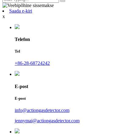
Saada e-kiri
x
Telefon
Tel
+86-28-68724242
E-post
E-post
info@actiongasdetector.com
jennymai@actiongasdetector.com