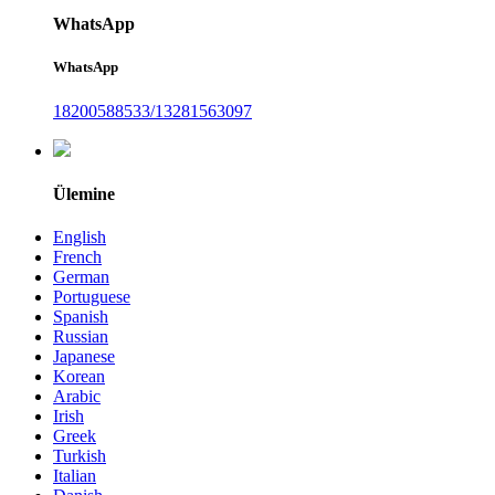
WhatsApp
WhatsApp
18200588533/13281563097
Ülemine
English
French
German
Portuguese
Spanish
Russian
Japanese
Korean
Arabic
Irish
Greek
Turkish
Italian