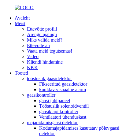
Avaleht
Meist
Ettevõtte profiil
Arengu ajalugu
Miks valida meid?
Ettevõtte au
Vaata meid tegutsemas!
Video
Kliendi hindamine
KKK
Tooted
tööstuslik gaasidetektor
Fikseeritud gaasidetektor
kuuldav visuaalne alarm
gaasikontroller
gaasi juhtpaneel
Tööstuslik solenoidventiil
gaasiklapi kontroller
Ventilaatori ühenduskast
majapidamisgaasi detektor
Kodumajapidamises kasutatav põlevgaasi
detektor