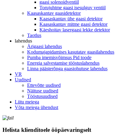
gaasi solenoidventiil
Torujuhtme gaasi isesulguv ventiil
Kaasaskantav gaasidetektor
Kaasaskantav ühe gaasi detektor
Kaasaskantav mitme gaasi detektor
Käeshoitav lasergaasi lekke detektor
Taotlus
lahendus
Ärigaasi lahendus
Kodumajapidamises kasutatav gaasilahendus
Pumba imemisvõimsus Pid toode
Energia salvestamise tööstuslahendus
Linna päästerõnga gaasiohutuse lahendus
VR
Uudised
Ettevõtte uudised
Näituse uudised
Tööstusuudised
Liitu meiega
Võta meiega ühendust
Helista klienditoele ööpäevaringselt