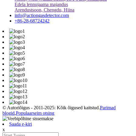
Edela lennujaama majandus
Arendustsoon, Chengdu, Hiina
info@actiongasdetector.com
+86-28-68724242
© Autoriõigus - 2011-2025: Kõik õigused kaitstud.
Parimad
blogid
,
Populaarseim otsing
Saada e-kiri
x