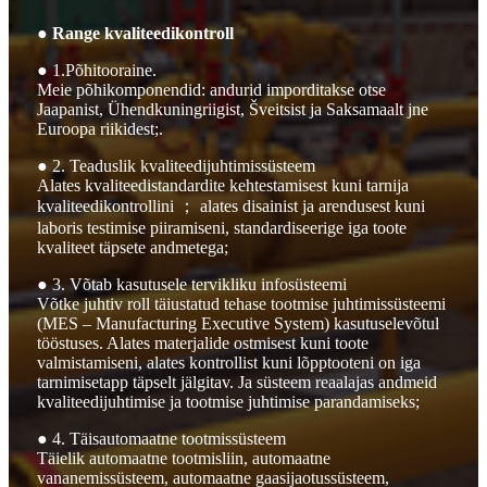
● Range kvaliteedikontroll
● 1.Põhitooraine.
Meie põhikomponendid: andurid imporditakse otse
Jaapanist, Ühendkuningriigist, Šveitsist ja Saksamaalt jne
Euroopa riikidest;.
● 2. Teaduslik kvaliteedijuhtimissüsteem
Alates kvaliteedistandardite kehtestamisest kuni tarnija
kvaliteedikontrollini ； alates disainist ja arendusest kuni
laboris testimise piiramiseni, standardiseerige iga toote
kvaliteet täpsete andmetega;
● 3. Võtab kasutusele tervikliku infosüsteemi
Võtke juhtiv roll täiustatud tehase tootmise juhtimissüsteemi
(MES – Manufacturing Executive System) kasutuselevõtul
tööstuses. Alates materjalide ostmisest kuni toote
valmistamiseni, alates kontrollist kuni lõpptooteni on iga
tarnimisetapp täpselt jälgitav. Ja süsteem reaalajas andmeid
kvaliteedijuhtimise ja tootmise juhtimise parandamiseks;
● 4. Täisautomaatne tootmissüsteem
Täielik automaatne tootmisliin, automaatne
vananemissüsteem, automaatne gaasijaotussüsteem,