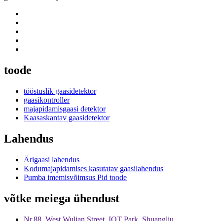
toode
tööstuslik gaasidetektor
gaasikontroller
majapidamisgaasi detektor
Kaasaskantav gaasidetektor
Lahendus
Ärigaasi lahendus
Kodumajapidamises kasutatav gaasilahendus
Pumba imemisvõimsus Pid toode
võtke meiega ühendust
Nr.88, West Wulian Street, IOT Park, Shuangliu