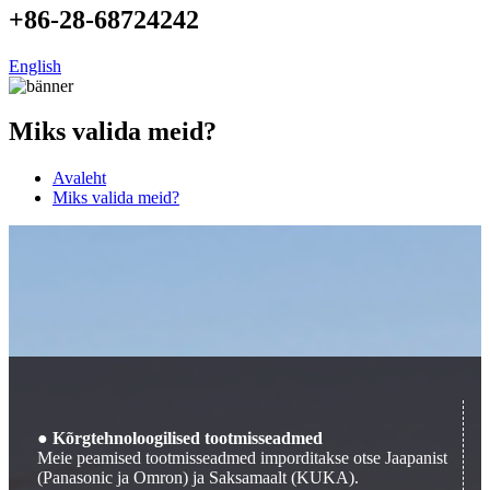
+86-28-68724242
English
Miks valida meid?
Avaleht
Miks valida meid?
● Kõrgtehnoloogilised tootmisseadmed
Meie peamised tootmisseadmed imporditakse otse Jaapanist
(Panasonic ja Omron) ja Saksamaalt (KUKA).