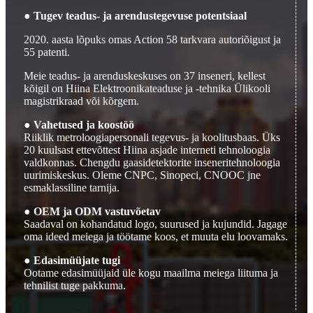
● Tugev teadus- ja arendustegevuse potentsiaal
2020. aasta lõpuks omas Action 58 tarkvara autoriõigust ja
55 patenti.
Meie teadus- ja arenduskeskuses on 37 inseneri, kellest
kõigil on Hiina Elektroonikateaduse ja -tehnika Ülikooli
magistrikraad või kõrgem.
● Vahetused ja koostöö
Riiklik metroloogiapersonali tegevus- ja koolitusbaas. Üks
20 kuulsast ettevõttest Hiina asjade interneti tehnoloogia
valdkonnas. Chengdu gaasidetektorite inseneritehnoloogia
uurimiskeskus. Oleme CNPC, Sinopeci, CNOOC jne
esmaklassiline tarnija.
● OEM ja ODM vastuvõetav
Saadaval on kohandatud logo, suurused ja kujundid. Jagage
oma ideed meiega ja töötame koos, et muuta elu loovamaks.
● Edasimüüjate tugi
Ootame edasimüüjaid üle kogu maailma meiega liituma ja
tehnilist tuge pakkuma.