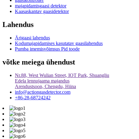
gaasikontroller
majapidamisgaasi detektor
Kaasaskantav gaasidetektor
Lahendus
Ärigaasi lahendus
Kodumajapidamises kasutatav gaasilahendus
Pumba imemisvõimsus Pid toode
võtke meiega ühendust
Nr.88, West Wulian Street, IOT Park, Shuangliu
Edela lennujaama majandus
Arendustsoon, Chengdu, Hiina
info@actiongasdetector.com
+86-28-68724242