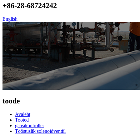
+86-28-68724242
English
toode
Avaleht
Tooted
gaasikontroller
Tööstuslik solenoidventiil