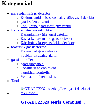
Kategooriad
majapidamisgaasi detektor
Kodumajapidamises kasutatav põlevgaasi detektor
gaasi solenoidventiil
Torujuhtme gaasi isesulguv ventiil
Kaasaskantav gaasidetektor
Kaasaskantav ühe gaasi detektor
Kaasaskantav mitme gaasi detektor
Käeshoitav lasergaasi lekke detektor
tööstuslik gaasidetektor
Fikseeritud gaasidetektor
kuuldav visuaalne alarm
gaasikontroller
gaasi juhtpaneel
Tööstuslik solenoidventiil
gaasiklapi kontroller
Ventilaatori ühenduskast
Taotlus
GT-AEC2232a seeria Combusti...