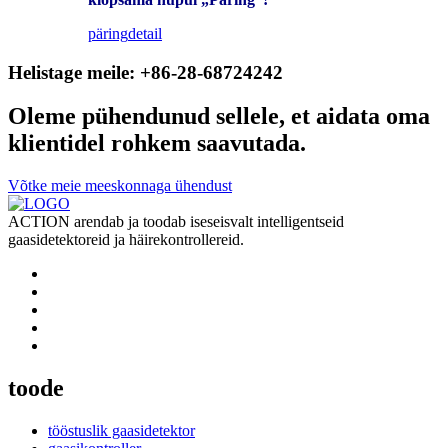
päring
detail
Helistage meile: +86-28-68724242
Oleme pühendunud sellele, et aidata oma
klientidel rohkem saavutada.
Võtke meie meeskonnaga ühendust
ACTION arendab ja toodab iseseisvalt intelligentseid
gaasidetektoreid ja häirekontrollereid.
toode
tööstuslik gaasidetektor