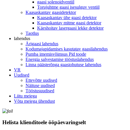
gaasi solenoidventiil
Torujuhtme gaasi isesulguv ventiil
Kaasaskantav gaasidetektor
Kaasaskantav ühe gaasi detektor
Kaasaskantav mitme gaasi detektor
Käeshoitav lasergaasi lekke detektor
Taotlus
lahendus
Ärigaasi lahendus
Kodumajapidamises kasutatav gaasilahendus
Pumba imemisvõimsus Pid toode
Energia salvestamise tööstuslahendus
Linna päästerõnga gaasiohutuse lahendus
VR
Uudised
Ettevõtte uudised
Näituse uudised
Tööstusuudised
Liitu meiega
Võta meiega ühendust
Helista klienditoele ööpäevaringselt