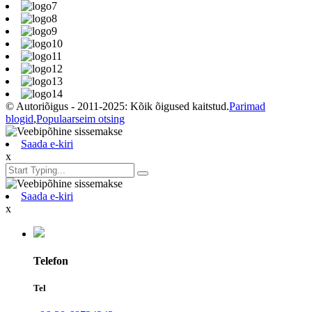
© Autoriõigus - 2011-2025: Kõik õigused kaitstud.
Parimad
blogid
,
Populaarseim otsing
Saada e-kiri
x
Saada e-kiri
x
Telefon
Tel