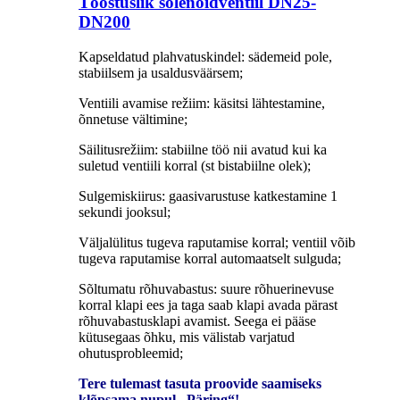
Tööstuslik solenoidventiil DN25-
DN200
Kapseldatud plahvatuskindel: sädemeid pole,
stabiilsem ja usaldusväärsem;
Ventiili avamise režiim: käsitsi lähtestamine,
õnnetuse vältimine;
Säilitusrežiim: stabiilne töö nii avatud kui ka
suletud ventiili korral (st bistabiilne olek);
Sulgemiskiirus: gaasivarustuse katkestamine 1
sekundi jooksul;
Väljalülitus tugeva raputamise korral; ventiil võib
tugeva raputamise korral automaatselt sulguda;
Sõltumatu rõhuvabastus: suure rõhuerinevuse
korral klapi ees ja taga saab klapi avada pärast
rõhuvabastusklapi avamist. Seega ei pääse
kütusegaas õhku, mis välistab varjatud
ohutusprobleemid;
Tere tulemast tasuta proovide saamiseks
klõpsama nupul „Päring“!