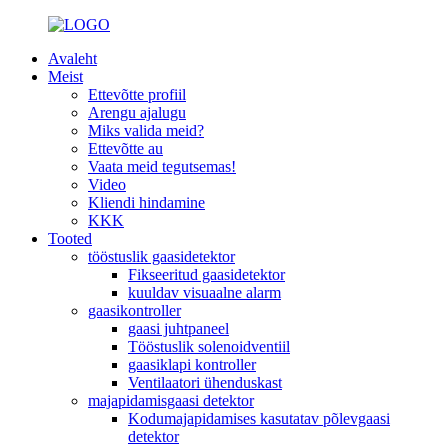
Avaleht
Meist
Ettevõtte profiil
Arengu ajalugu
Miks valida meid?
Ettevõtte au
Vaata meid tegutsemas!
Video
Kliendi hindamine
KKK
Tooted
tööstuslik gaasidetektor
Fikseeritud gaasidetektor
kuuldav visuaalne alarm
gaasikontroller
gaasi juhtpaneel
Tööstuslik solenoidventiil
gaasiklapi kontroller
Ventilaatori ühenduskast
majapidamisgaasi detektor
Kodumajapidamises kasutatav põlevgaasi
detektor