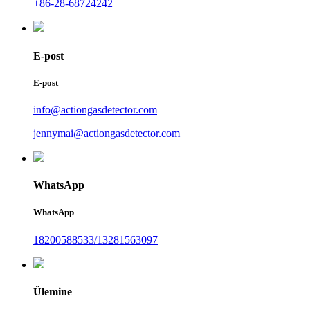
+86-28-68724242
E-post
E-post
info@actiongasdetector.com
jennymai@actiongasdetector.com
WhatsApp
WhatsApp
18200588533/13281563097
Ülemine