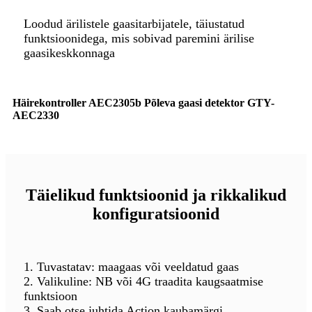
Loodud ärilistele gaasitarbijatele, täiustatud
funktsioonidega, mis sobivad paremini ärilise
gaasikeskkonnaga
Häirekontroller AEC2305b Põleva gaasi detektor GTY-
AEC2330
Täielikud funktsioonid ja rikkalikud
konfiguratsioonid
1. Tuvastatav: maagaas või veeldatud gaas
2. Valikuline: NB või 4G traadita kaugsaatmise
funktsioon
3. Saab otse juhtida Action kaubamärgi