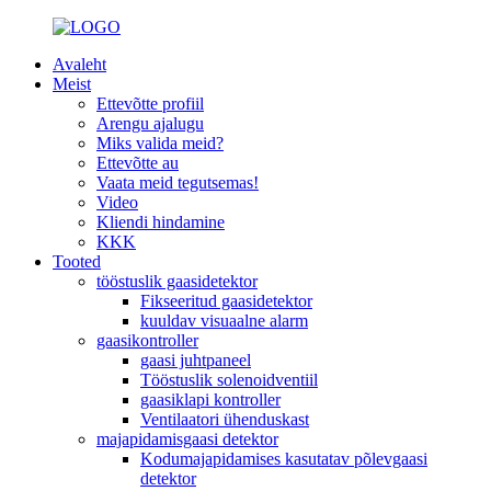
Avaleht
Meist
Ettevõtte profiil
Arengu ajalugu
Miks valida meid?
Ettevõtte au
Vaata meid tegutsemas!
Video
Kliendi hindamine
KKK
Tooted
tööstuslik gaasidetektor
Fikseeritud gaasidetektor
kuuldav visuaalne alarm
gaasikontroller
gaasi juhtpaneel
Tööstuslik solenoidventiil
gaasiklapi kontroller
Ventilaatori ühenduskast
majapidamisgaasi detektor
Kodumajapidamises kasutatav põlevgaasi
detektor