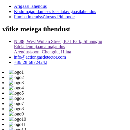
Ärigaasi lahendus
Kodumajapidamises kasutatav gaasilahendus
Pumba imemisvõimsus Pid toode
võtke meiega ühendust
Nr.88, West Wulian Street, IOT Park, Shuangliu
Edela lennujaama majandus
Arendustsoon, Chengdu, Hiina
info@actiongasdetector.com
+86-28-68724242