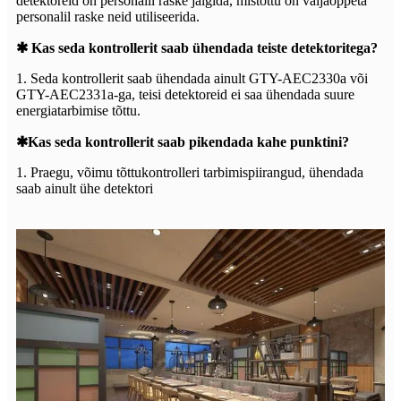
detektoreid on personalil raske jälgida, mistõttu on väljaõppeta
personalil raske neid utiliseerida.
✱ Kas seda kontrollerit saab ühendada teiste detektoritega?
1. Seda kontrollerit saab ühendada ainult GTY-AEC2330a või
GTY-AEC2331a-ga, teisi detektoreid ei saa ühendada suure
energiatarbimise tõttu.
✱Kas seda kontrollerit saab pikendada kahe punktini?
1. Praegu, võimu tõttu
kontrolleri tarbimispiirangud, ühendada
saab ainult ühe detektori