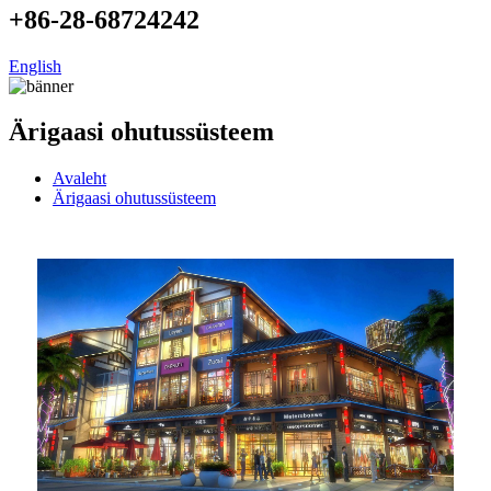
+86-28-68724242
English
Ärigaasi ohutussüsteem
Avaleht
Ärigaasi ohutussüsteem