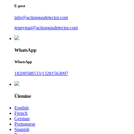
E-post
info@actiongasdetector.com
jennymai@actiongasdetector.com
WhatsApp
WhatsApp
18200588533/13281563097
Ülemine
English
French
German
Portuguese
Spanish