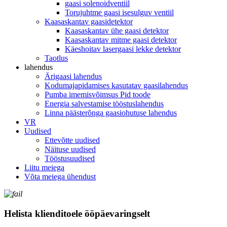
gaasi solenoidventiil
Torujuhtme gaasi isesulguv ventiil
Kaasaskantav gaasidetektor
Kaasaskantav ühe gaasi detektor
Kaasaskantav mitme gaasi detektor
Käeshoitav lasergaasi lekke detektor
Taotlus
lahendus
Ärigaasi lahendus
Kodumajapidamises kasutatav gaasilahendus
Pumba imemisvõimsus Pid toode
Energia salvestamise tööstuslahendus
Linna päästerõnga gaasiohutuse lahendus
VR
Uudised
Ettevõtte uudised
Näituse uudised
Tööstusuudised
Liitu meiega
Võta meiega ühendust
Helista klienditoele ööpäevaringselt