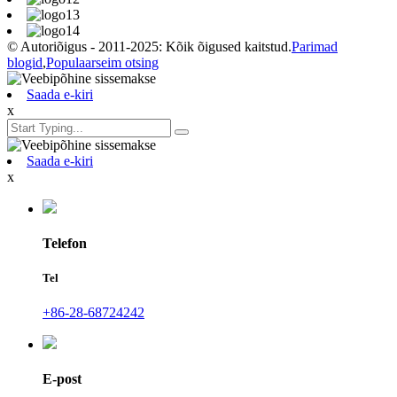
© Autoriõigus - 2011-2025: Kõik õigused kaitstud.
Parimad
blogid
,
Populaarseim otsing
Saada e-kiri
x
Saada e-kiri
x
Telefon
Tel
+86-28-68724242
E-post