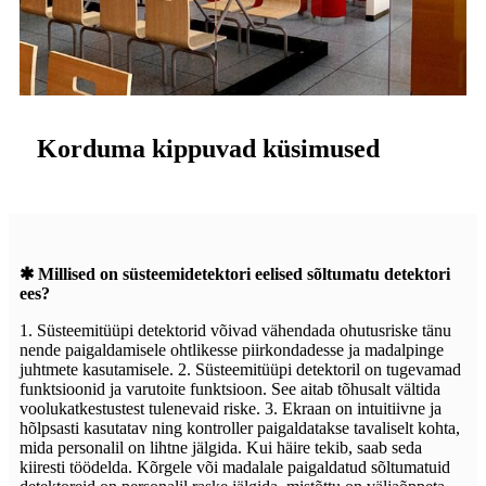
Korduma kippuvad küsimused
✱ Millised on süsteemidetektori eelised sõltumatu detektori
ees?
1. Süsteemitüüpi detektorid võivad vähendada ohutusriske tänu
nende paigaldamisele ohtlikesse piirkondadesse ja madalpinge
juhtmete kasutamisele. 2. Süsteemitüüpi detektoril on tugevamad
funktsioonid ja varutoite funktsioon. See aitab tõhusalt vältida
voolukatkestustest tulenevaid riske. 3. Ekraan on intuitiivne ja
hõlpsasti kasutatav ning kontroller paigaldatakse tavaliselt kohta,
mida personalil on lihtne jälgida. Kui häire tekib, saab seda
kiiresti töödelda. Kõrgele või madalale paigaldatud sõltumatuid