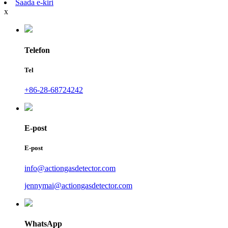
Saada e-kiri
x
Telefon
Tel
+86-28-68724242
E-post
E-post
info@actiongasdetector.com
jennymai@actiongasdetector.com
WhatsApp