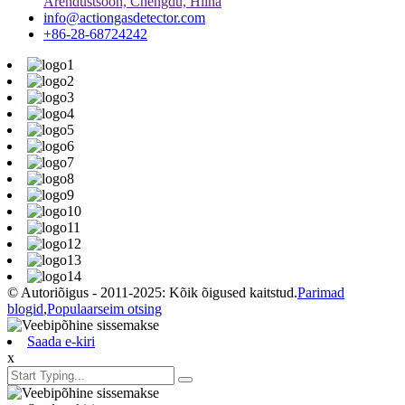
Arendustsoon, Chengdu, Hiina
info@actiongasdetector.com
+86-28-68724242
© Autoriõigus - 2011-2025: Kõik õigused kaitstud.
Parimad
blogid
,
Populaarseim otsing
Saada e-kiri
x