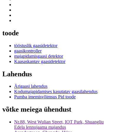
toode
tööstuslik gaasidetektor
gaasikontroller
majapidamisgaasi detektor
Kaasaskantav gaasidetektor
Lahendus
Ärigaasi lahendus
Kodumajapidamises kasutatav gaasilahendus
Pumba imemisvõimsus Pid toode
võtke meiega ühendust
Nr.88, West Wulian Street, IOT Park, Shuangliu
Edela lennujaama majandus