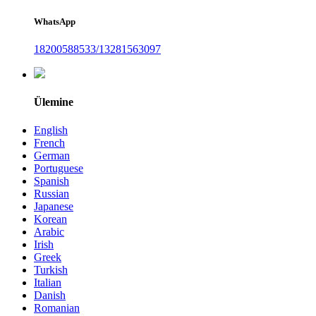
WhatsApp
18200588533/13281563097
Ülemine
English
French
German
Portuguese
Spanish
Russian
Japanese
Korean
Arabic
Irish
Greek
Turkish
Italian
Danish
Romanian