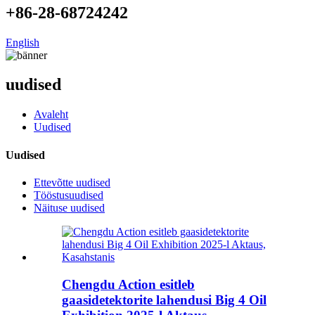
+86-28-68724242
English
uudised
Avaleht
Uudised
Uudised
Ettevõtte uudised
Tööstusuudised
Näituse uudised
Chengdu Action esitleb
gaasidetektorite lahendusi Big 4 Oil