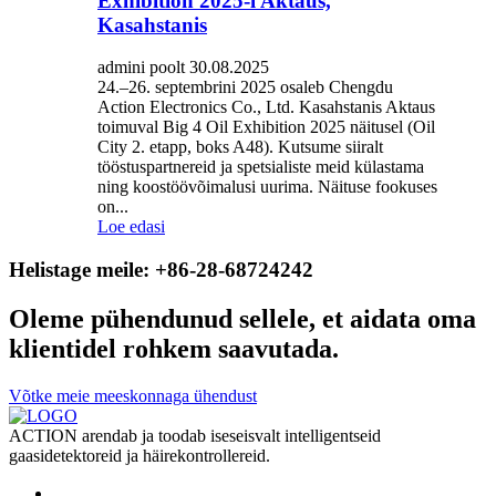
Exhibition 2025-l Aktaus,
Kasahstanis
admini poolt 30.08.2025
24.–26. septembrini 2025 osaleb Chengdu
Action Electronics Co., Ltd. Kasahstanis Aktaus
toimuval Big 4 Oil Exhibition 2025 näitusel (Oil
City 2. etapp, boks A48). Kutsume siiralt
tööstuspartnereid ja spetsialiste meid külastama
ning koostöövõimalusi uurima. Näituse fookuses
on...
Loe edasi
Helistage meile: +86-28-68724242
Oleme pühendunud sellele, et aidata oma
klientidel rohkem saavutada.
Võtke meie meeskonnaga ühendust
ACTION arendab ja toodab iseseisvalt intelligentseid
gaasidetektoreid ja häirekontrollereid.