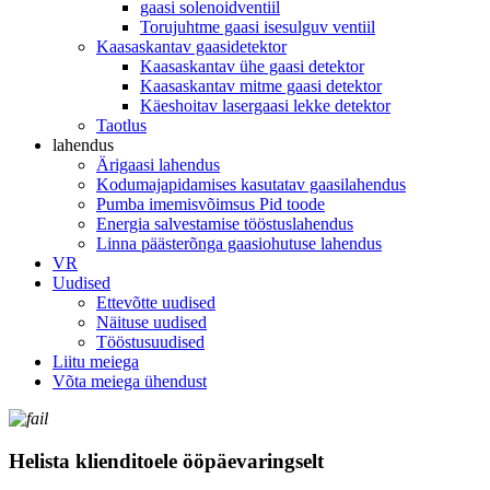
gaasi solenoidventiil
Torujuhtme gaasi isesulguv ventiil
Kaasaskantav gaasidetektor
Kaasaskantav ühe gaasi detektor
Kaasaskantav mitme gaasi detektor
Käeshoitav lasergaasi lekke detektor
Taotlus
lahendus
Ärigaasi lahendus
Kodumajapidamises kasutatav gaasilahendus
Pumba imemisvõimsus Pid toode
Energia salvestamise tööstuslahendus
Linna päästerõnga gaasiohutuse lahendus
VR
Uudised
Ettevõtte uudised
Näituse uudised
Tööstusuudised
Liitu meiega
Võta meiega ühendust
Helista klienditoele ööpäevaringselt