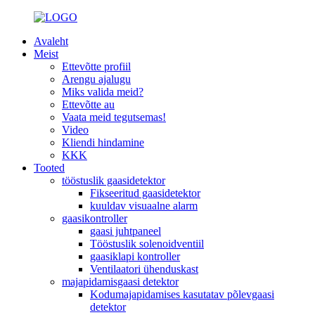
Avaleht
Meist
Ettevõtte profiil
Arengu ajalugu
Miks valida meid?
Ettevõtte au
Vaata meid tegutsemas!
Video
Kliendi hindamine
KKK
Tooted
tööstuslik gaasidetektor
Fikseeritud gaasidetektor
kuuldav visuaalne alarm
gaasikontroller
gaasi juhtpaneel
Tööstuslik solenoidventiil
gaasiklapi kontroller
Ventilaatori ühenduskast
majapidamisgaasi detektor
Kodumajapidamises kasutatav põlevgaasi
detektor