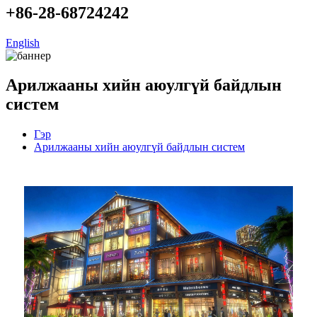
+86-28-68724242
English
Арилжааны хийн аюулгүй байдлын
систем
Гэр
Арилжааны хийн аюулгүй байдлын систем