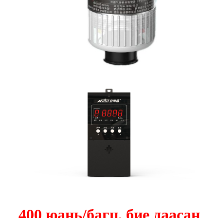
400 юань/багц, бие даасан