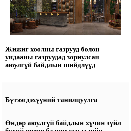
Жижиг хоолны газрууд болон
ундааны газруудад зориулсан
аюулгүй байдлын шийдлүүд
Бүтээгдэхүүний танилцуулга
Өндөр аюулгүй байдлын хүчин зүйл
бүхий өндөр ба нам хүчдэлийн