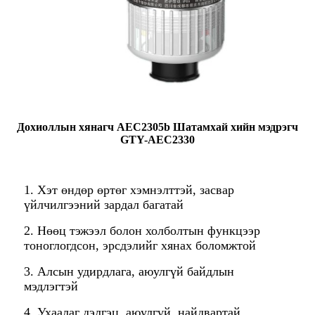
Дохиоллын хянагч AEC2305b Шатамхай хийн мэдрэгч
GTY-AEC2330
1. Хэт өндөр өртөг хэмнэлттэй, засвар
үйлчилгээний зардал багатай
2. Нөөц тэжээл болон холболтын функцээр
тоноглогдсон, эрсдэлийг хянах боломжтой
3. Алсын удирдлага, аюулгүй байдлын
мэдлэгтэй
4. Ухаалаг дэлгэц, аюулгүй, найдвартай