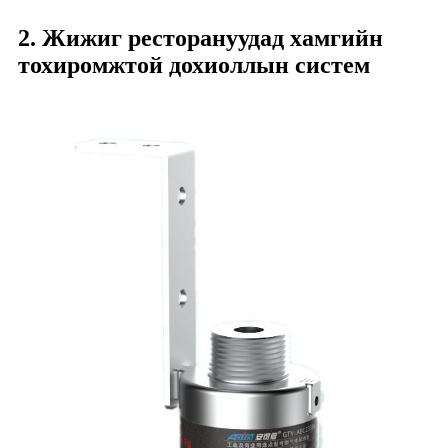
2. Жижиг ресторануудад хамгийн
тохиромжтой дохиоллын систем