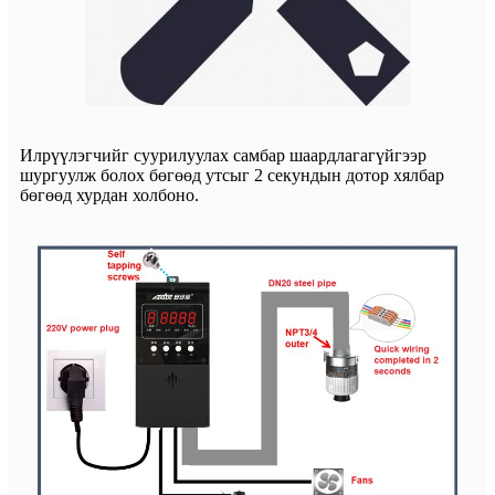
Илрүүлэгчийг суурилуулах самбар шаардлагагүйгээр
шургуулж болох бөгөөд утсыг 2 секундын дотор хялбар
бөгөөд хурдан холбоно.