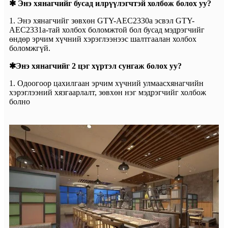
✱ Энэ хянагчийг бусад илрүүлэгчтэй холбож болох уу?
1. Энэ хянагчийг зөвхөн GTY-AEC2330a эсвэл GTY-
AEC2331a-тай холбох боломжтой бол бусад мэдрэгчийг
өндөр эрчим хүчний хэрэглээнээс шалтгаалан холбох
боломжгүй.
✱Энэ хянагчийг 2 цэг хүртэл сунгаж болох уу?
1. Одоогоор цахилгаан эрчим хүчний улмаас
хянагчийн
хэрэглээний хязгаарлалт, зөвхөн нэг мэдрэгчийг холбож
болно