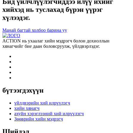
Бид үйлчлүүлэгчиддээ илүү ихийг
хийхэд нь туслахад бүрэн үүрэг
хүлээдэг.
Манай багтай холбоо барина уу
ACTION нь ухаалаг хийн мэдрэгч болон дохиоллын
хянагчийг бие даан боловсруулж, үйлдвэрлэдэг.
бүтээгдэхүүн
үйлдвэрийн хий илрүүлэгч
хийн хянагч
ахуйн хэрэглээний хий илрүүлэгч
Зөөврийн хийн мэдрэгч
Шийдэл