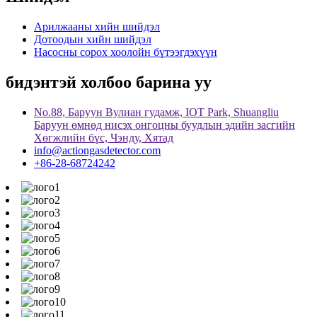
Арилжааны хийн шийдэл
Дотоодын хийн шийдэл
Насосны сорох хоолойн бүтээгдэхүүн
бидэнтэй холбоо барина уу
No.88, Баруун Вулиан гудамж, IOT Park, Shuangliu
Баруун өмнөд нисэх онгоцны буудлын эдийн засгийн
Хөгжлийн бүс, Чэнду, Хятад
info@actiongasdetector.com
+86-28-68724242