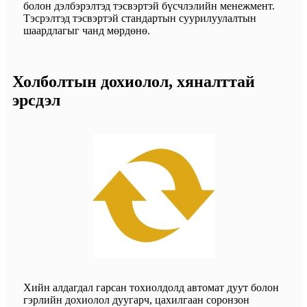
болон дэлбэрэлтэд тэсвэртэй бүсчлэлийн менежмент.
Тэсрэлтэд тэсвэртэй стандартын суурилуулалтын
шаардлагыг чанд мөрдөнө.
Холболтын дохиолол, хяналттай
эрсдэл
Хийн алдагдал гарсан тохиолдолд автомат дуут болон
гэрлийн дохиолол дуугарч, цахилгаан соронзон