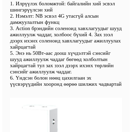
1. Илрүүлэх боломжтой: байгалийн хий эсвэл
шингэрүүлсэн хий
2. Нэмэлт: NB эсвэл 4G утасгүй алсын
дамжуулалтын функц
3. Action брэндийн соленоид хавхлагуудыг шууд
ажиллуулж чаддаг, холбоос бүхий 4. Зах зээл
дээрх ихэнх соленоид хавхлагуудыг ажиллуулах
хайрцагтай
5. Энэ нь 50Вт-аас доош хүчдэлтэй сэнсийг
шууд ажиллуулж чаддаг бөгөөд холболтын
хайрцагтай тул зах зээл дээрх ихэнх төрлийн
сэнсийг ажиллуулж чаддаг.
6. Үндсэн болон нөөц цахилгаан эх
үүсвэрүүдийн хооронд өөрөө шилжих чадвартай