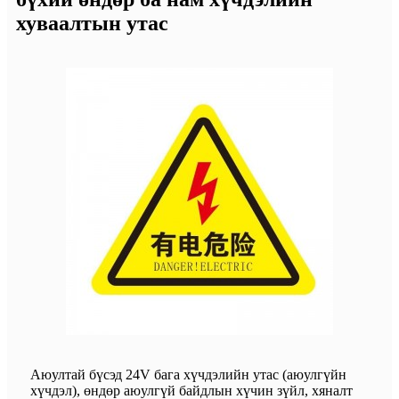
хуваалтын утас
Аюултай бүсэд 24V бага хүчдэлийн утас (аюулгүйн
хүчдэл), өндөр аюулгүй байдлын хүчин зүйл, хяналт