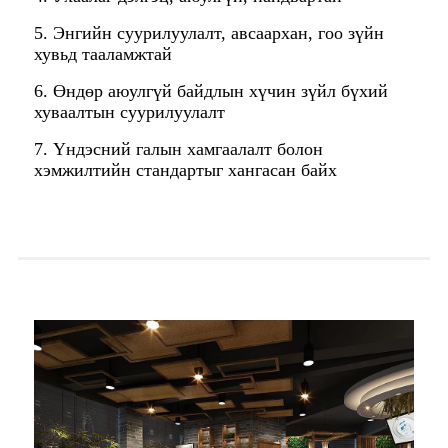
5. Энгийн суурилуулалт, авсаархан, гоо зүйн
хувьд тааламжтай
6. Өндөр аюулгүй байдлын хүчин зүйл бүхий
хуваалтын суурилуулалт
7. Үндэсний галын хамгаалалт болон
хэмжилтийн стандартыг хангасан байх