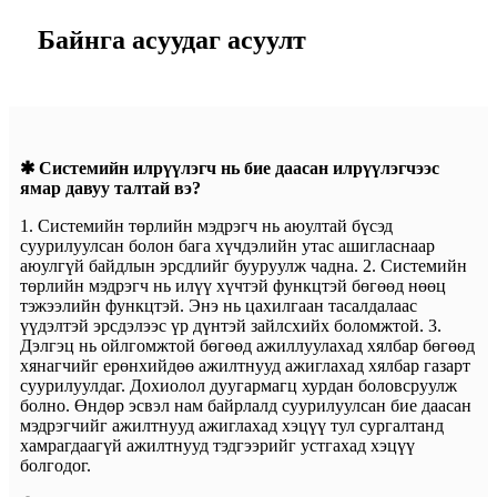
Байнга асуудаг асуулт
✱ Системийн илрүүлэгч нь бие даасан илрүүлэгчээс
ямар давуу талтай вэ?
1. Системийн төрлийн мэдрэгч нь аюултай бүсэд
суурилуулсан болон бага хүчдэлийн утас ашигласнаар
аюулгүй байдлын эрсдлийг бууруулж чадна. 2. Системийн
төрлийн мэдрэгч нь илүү хүчтэй функцтэй бөгөөд нөөц
тэжээлийн функцтэй. Энэ нь цахилгаан тасалдалаас
үүдэлтэй эрсдэлээс үр дүнтэй зайлсхийх боломжтой. 3.
Дэлгэц нь ойлгомжтой бөгөөд ажиллуулахад хялбар бөгөөд
хянагчийг ерөнхийдөө ажилтнууд ажиглахад хялбар газарт
суурилуулдаг. Дохиолол дуугармагц хурдан боловсруулж
болно. Өндөр эсвэл нам байрлалд суурилуулсан бие даасан
мэдрэгчийг ажилтнууд ажиглахад хэцүү тул сургалтанд
хамрагдаагүй ажилтнууд тэдгээрийг устгахад хэцүү
болгодог.