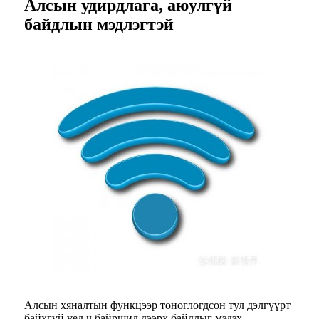
Алсын удирдлага, аюулгүй
байдлын мэдлэгтэй
Алсын хяналтын функцээр тоноглогдсон тул дэлгүүрт
байхгүй үед ч байршил дээрх байдлыг мэдэх