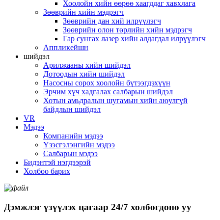
Хоолойн хийн өөрөө хаагддаг хавхлага
Зөөврийн хийн мэдрэгч
Зөөврийн дан хий илрүүлэгч
Зөөврийн олон төрлийн хийн мэдрэгч
Гар сунгах лазер хийн алдагдал илрүүлэгч
Аппликейшн
шийдэл
Арилжааны хийн шийдэл
Дотоодын хийн шийдэл
Насосны сорох хоолойн бүтээгдэхүүн
Эрчим хүч хадгалах салбарын шийдэл
Хотын амьдралын шугамын хийн аюулгүй
байдлын шийдэл
VR
Мэдээ
Компанийн мэдээ
Үзэсгэлэнгийн мэдээ
Салбарын мэдээ
Бидэнтэй нэгдээрэй
Холбоо барих
Дэмжлэг үзүүлэх цагаар 24/7 холбогдоно уу