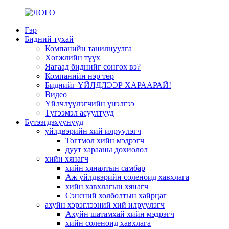
Гэр
Бидний тухай
Компанийн танилцуулга
Хөгжлийн түүх
Яагаад биднийг сонгох вэ?
Компанийн нэр төр
Биднийг ҮЙЛДЛЭЭР ХАРААРАЙ!
Видео
Үйлчлүүлэгчийн үнэлгээ
Түгээмэл асуултууд
Бүтээгдэхүүнүүд
үйлдвэрийн хий илрүүлэгч
Тогтмол хийн мэдрэгч
дуут харааны дохиолол
хийн хянагч
хийн хяналтын самбар
Аж үйлдвэрийн соленоид хавхлага
хийн хавхлагын хянагч
Сэнсний холболтын хайрцаг
ахуйн хэрэглээний хий илрүүлэгч
Ахуйн шатамхай хийн мэдрэгч
хийн соленоид хавхлага