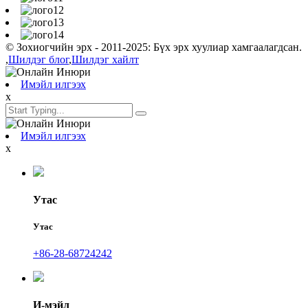
© Зохиогчийн эрх - 2011-2025: Бүх эрх хуулиар хамгаалагдсан.
,
Шилдэг блог
,
Шилдэг хайлт
Имэйл илгээх
x
Имэйл илгээх
x
Утас
Утас
+86-28-68724242
И-мэйл