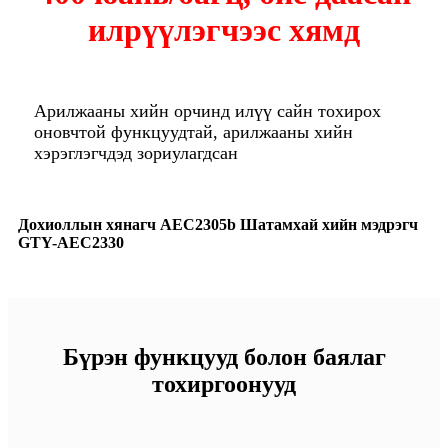
илрүүлэгчээс хямд
Арилжааны хийн орчинд илүү сайн тохирох
оновчтой функцуудтай, арилжааны хийн
хэрэглэгчдэд зориулагдсан
Дохиоллын хянагч AEC2305b Шатамхай хийн мэдрэгч
GTY-AEC2330
Бүрэн функцууд болон баялаг
тохиргоонууд