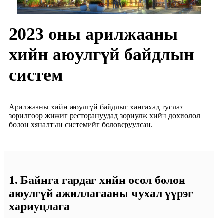
2023 оны арилжааны
хийн аюулгүй байдлын
систем
Арилжааны хийн аюулгүй байдлыг хангахад туслах
зорилгоор жижиг ресторануудад зориулж хийн дохиолол
болон хяналтын системийг боловсруулсан.
1. Байнга гардаг хийн осол болон
аюулгүй ажиллагааны чухал үүрэг
хариуцлага