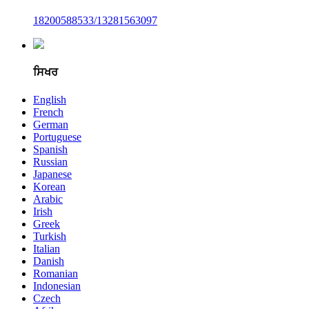
18200588533/13281563097
ਸਿਖਰ
English
French
German
Portuguese
Spanish
Russian
Japanese
Korean
Arabic
Irish
Greek
Turkish
Italian
Danish
Romanian
Indonesian
Czech