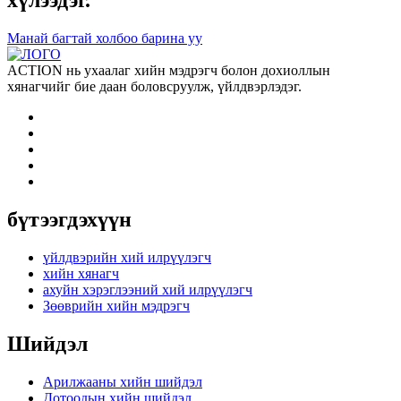
хүлээдэг.
Манай багтай холбоо барина уу
ACTION нь ухаалаг хийн мэдрэгч болон дохиоллын
хянагчийг бие даан боловсруулж, үйлдвэрлэдэг.
бүтээгдэхүүн
үйлдвэрийн хий илрүүлэгч
хийн хянагч
ахуйн хэрэглээний хий илрүүлэгч
Зөөврийн хийн мэдрэгч
Шийдэл
Арилжааны хийн шийдэл
Дотоодын хийн шийдэл