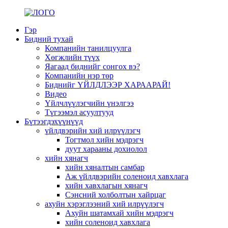
Гэр
Бидний тухай
Компанийн танилцуулга
Хөгжлийн түүх
Яагаад биднийг сонгох вэ?
Компанийн нэр төр
Биднийг ҮЙЛДЛЭЭР ХАРААРАЙ!
Видео
Үйлчлүүлэгчийн үнэлгээ
Түгээмэл асуултууд
Бүтээгдэхүүнүүд
үйлдвэрийн хий илрүүлэгч
Тогтмол хийн мэдрэгч
дуут харааны дохиолол
хийн хянагч
хийн хяналтын самбар
Аж үйлдвэрийн соленоид хавхлага
хийн хавхлагын хянагч
Сэнсний холболтын хайрцаг
ахуйн хэрэглээний хий илрүүлэгч
Ахуйн шатамхай хийн мэдрэгч
хийн соленоид хавхлага