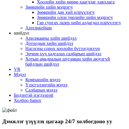
Хоолойн хийн өөрөө хаагддаг хавхлага
Зөөврийн хийн мэдрэгч
Зөөврийн дан хий илрүүлэгч
Зөөврийн олон төрлийн хийн мэдрэгч
Гар сунгах лазер хийн алдагдал илрүүлэгч
Аппликейшн
шийдэл
Арилжааны хийн шийдэл
Дотоодын хийн шийдэл
Насосны сорох хоолойн бүтээгдэхүүн
Эрчим хүч хадгалах салбарын шийдэл
Хотын амьдралын шугамын хийн аюулгүй
байдлын шийдэл
VR
Мэдээ
Компанийн мэдээ
Үзэсгэлэнгийн мэдээ
Салбарын мэдээ
Бидэнтэй нэгдээрэй
Холбоо барих
Дэмжлэг үзүүлэх цагаар 24/7 холбогдоно уу