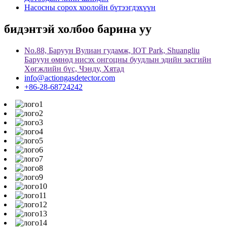
Насосны сорох хоолойн бүтээгдэхүүн
бидэнтэй холбоо барина уу
No.88, Баруун Вулиан гудамж, IOT Park, Shuangliu
Баруун өмнөд нисэх онгоцны буудлын эдийн засгийн
Хөгжлийн бүс, Чэнду, Хятад
info@actiongasdetector.com
+86-28-68724242