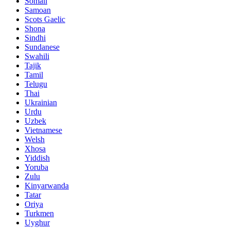
Somali
Samoan
Scots Gaelic
Shona
Sindhi
Sundanese
Swahili
Tajik
Tamil
Telugu
Thai
Ukrainian
Urdu
Uzbek
Vietnamese
Welsh
Xhosa
Yiddish
Yoruba
Zulu
Kinyarwanda
Tatar
Oriya
Turkmen
Uyghur