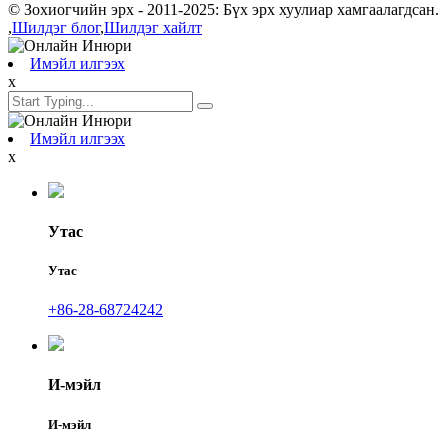
© Зохиогчийн эрх - 2011-2025: Бүх эрх хуулиар хамгаалагдсан.
,
Шилдэг блог
,
Шилдэг хайлт
Имэйл илгээх
x
Имэйл илгээх
x
Утас
Утас
+86-28-68724242
И-мэйл
И-мэйл