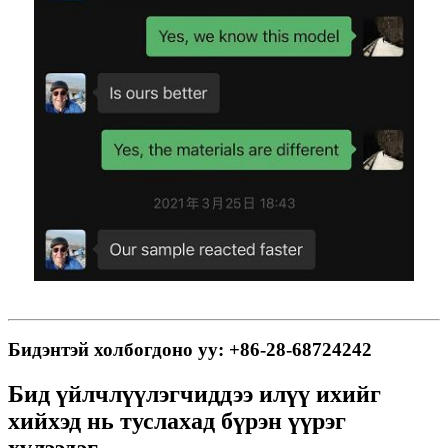
Бидэнтэй холбогдоно уу: +86-28-68724242
Бид үйлчлүүлэгчиддээ илүү ихийг
хийхэд нь туслахад бүрэн үүрэг