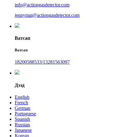
info@actiongasdetector.com
jennymai@actiongasdetector.com
Ватсап
Ватсап
18200588533/13281563097
Дээд
English
French
German
Portuguese
Spanish
Russian
Japanese
Korean