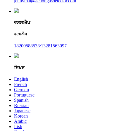
jennymai@actiongasdetector.com
ਵਟਸਐਪ
ਵਟਸਐਪ
18200588533/13281563097
ਸਿਖਰ
English
French
German
Portuguese
Spanish
Russian
Japanese
Korean
Arabic
Irish