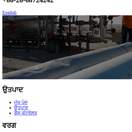
English
ਉਤਪਾਦ
ਮੁੱਖ ਪੇਜ
ਉਤਪਾਦ
ਗੈਸ ਕੰਟਰੋਲਰ
ਵਰਗ