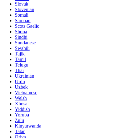
Slovak
Slovenian
Somali
Samoan
Scots Gaelic
Shona
Sindhi
Sundanese
Swahili
Tajik
Tamil
Telugu
Thai
Ukrainian
Urdu
Uzbek
Vietnamese
Welsh
Xhosa
Yiddish
Yoruba
Zulu
Kinyarwanda
Tatar
Oriya