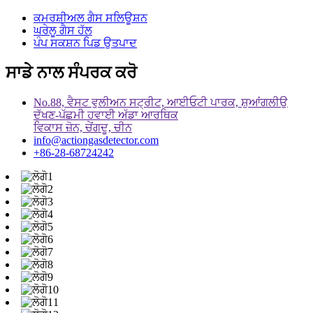
ਕਮਰਸ਼ੀਅਲ ਗੈਸ ਸਲਿਊਸ਼ਨ
ਘਰੇਲੂ ਗੈਸ ਹੱਲ
ਪੰਪ ਸਕਸ਼ਨ ਪਿਡ ਉਤਪਾਦ
ਸਾਡੇ ਨਾਲ ਸੰਪਰਕ ਕਰੋ
No.88, ਵੈਸਟ ਵੁਲੀਅਨ ਸਟ੍ਰੀਟ, ਆਈਓਟੀ ਪਾਰਕ, ​​ਸ਼ੁਆਂਗਲੀਉ
ਦੱਖਣ-ਪੱਛਮੀ ਹਵਾਈ ਅੱਡਾ ਆਰਥਿਕ
ਵਿਕਾਸ ਜ਼ੋਨ, ਚੇਂਗਦੂ, ਚੀਨ
info@actiongasdetector.com
+86-28-68724242