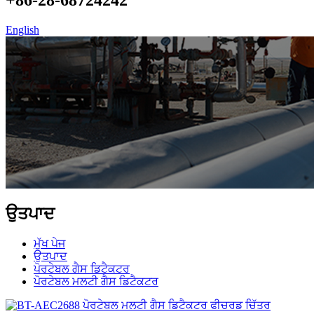
English
ਉਤਪਾਦ
ਮੁੱਖ ਪੇਜ
ਉਤਪਾਦ
ਪੋਰਟੇਬਲ ਗੈਸ ਡਿਟੈਕਟਰ
ਪੋਰਟੇਬਲ ਮਲਟੀ ਗੈਸ ਡਿਟੈਕਟਰ