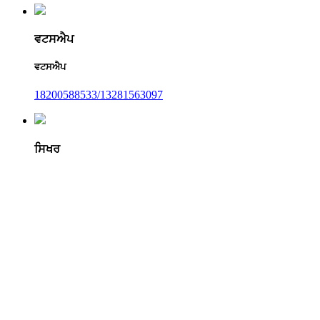
ਵਟਸਐਪ
ਵਟਸਐਪ
18200588533/13281563097
ਸਿਖਰ