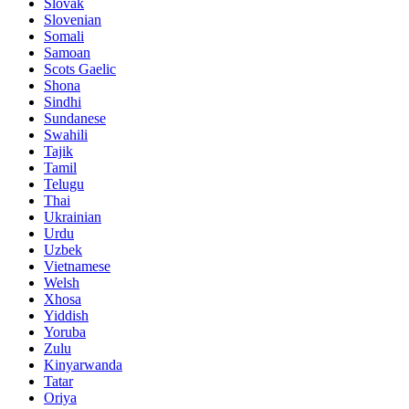
Slovak
Slovenian
Somali
Samoan
Scots Gaelic
Shona
Sindhi
Sundanese
Swahili
Tajik
Tamil
Telugu
Thai
Ukrainian
Urdu
Uzbek
Vietnamese
Welsh
Xhosa
Yiddish
Yoruba
Zulu
Kinyarwanda
Tatar
Oriya