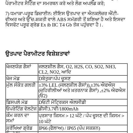
ਪੈਰਾਮੀਟਰ ਸੈਟਿੰਗ ਦਾ ਸਮਰਥਨ ਕਰੋ ਅਤੇ ਲੌਗ ਅਪਲੋਡ ਕਰੋ;
7) ਧਮਾਕਾ-ਪਰੂਫ ਡਿਜ਼ਾਈਨ
ਇਸ ਉਤਪਾਦ ਦਾ ਐਨਕਲੋਜ਼ਰ ਐਂਟੀ-
: ਈ
ਵੀਅਰ ਅਤੇ ਉੱਚ-ਸ਼ਕਤੀ ਵਾਲੇ ABS ਸਮੱਗਰੀ ਤੋਂ ਬਣਿਆ ਹੈ ਅਤੇ ਇਸਦਾ
ਵਿਸਫੋਟ ਪਰੂਫ ਗ੍ਰੇਡ Ex ib IIC T4 Gb ਤੱਕ ਪਹੁੰਚਦਾ ਹੈ।
.
ਉਤਪਾਦ ਪੈਰਾਮੀਟਰ ਵਿਸ਼ੇਸ਼ਤਾਵਾਂ
ਖੋਜਣਯੋਗ ਗੈਸਾਂ
ਜਲਣਸ਼ੀਲ ਗੈਸ, O2, H2S, CO, SO2, NH3,
CL2, NO2, ਆਦਿ
ਖੋਜ ਮੋਡ
D
ਬੇਤੁਕਾ
/ਪੰਪ ਚੂਸਣ
ਮੁੱਲ ਸੰਕੇਤ ਗਲਤੀ
±
3% LEL (ਜਲਣਸ਼ੀਲ ਗੈਸਾਂ)
)
,
±
3% ਐਫਐਸ
(
ਜ਼ਹਿਰੀਲੀਆਂ ਅਤੇ ਖ਼ਤਰਨਾਕ ਗੈਸਾਂ
) ,
±
2% ਐਫਐਸ
(ਓ2)
ਡਿਸਪਲੇ ਮੋਡ
D
ਓਟੀ ਮੈਟ੍ਰਿਕਸ ਐਲਸੀਡੀ
ਓਪਰੇਟਿੰਗ ਵੋਲਟੇਜ
ਡੀਸੀ3.7ਵੀ/1
8
00
mA
h
ਕੰਮ ਕਰਨ ਦਾ
ਪ੍ਰਸਾਰ ਕਿਸਮ
＞
12 ਘੰਟੇ / ਪੰਪ ਚੂਸਣ ਦੀ ਕਿਸਮ
＞
ਸਮਾਂ
10 ਘੰਟੇ
ਸੁਰੱਖਿਆ ਗ੍ਰੇਡ
IP66 (ਫੈਲਾਅ) / IP65 (ਪੰਪ ਸਕਸ਼ਨ)