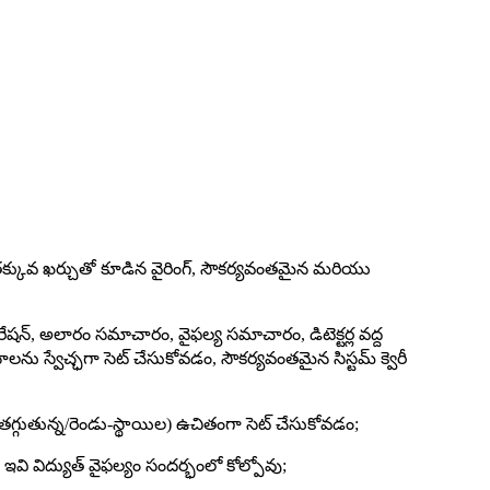
హణ, తక్కువ ఖర్చుతో కూడిన వైరింగ్, సౌకర్యవంతమైన మరియు
న్, అలారం సమాచారం, వైఫల్య సమాచారం, డిటెక్టర్ల వద్ద
ు స్వేచ్ఛగా సెట్ చేసుకోవడం, సౌకర్యవంతమైన సిస్టమ్ క్వెరీ
్గుతున్న/రెండు-స్థాయిల) ఉచితంగా సెట్ చేసుకోవడం;
, ఇవి విద్యుత్ వైఫల్యం సందర్భంలో కోల్పోవు;