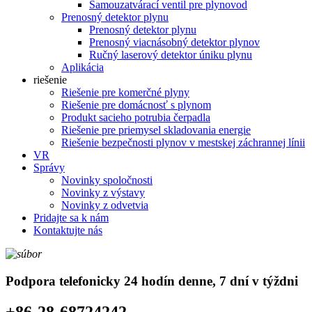
Samouzatvárací ventil pre plynovod
Prenosný detektor plynu
Prenosný detektor plynu
Prenosný viacnásobný detektor plynov
Ručný laserový detektor úniku plynu
Aplikácia
riešenie
Riešenie pre komerčné plyny
Riešenie pre domácnosť s plynom
Produkt sacieho potrubia čerpadla
Riešenie pre priemysel skladovania energie
Riešenie bezpečnosti plynov v mestskej záchrannej línii
VR
Správy
Novinky spoločnosti
Novinky z výstavy
Novinky z odvetvia
Pridajte sa k nám
Kontaktujte nás
Podpora telefonicky 24 hodín denne, 7 dní v týždni
+86-28-68724242