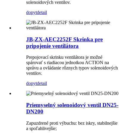
solenoidových ventilov.
dopyt
detail
JB-ZX-AEC2252F Skrinka pre
pripojenie ventilátora
Prepojovací skrinku ventilátora je možné
spárovať s riadiacou jednotkou ACTION na
správu a ovládanie rôznych typov solenoidových
ventilov.
dopyt
detail
Priemyselný solenoidový ventil DN25-
DN200
Zapuzdrené proti výbuchu: bez iskry, stabilnejšie
a spoľahlivejšie;