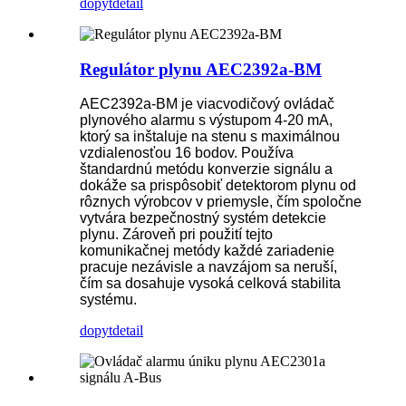
dopyt
detail
Regulátor plynu AEC2392a-BM
AEC2392a-BM je viacvodičový ovládač
plynového alarmu s výstupom 4-20 mA,
ktorý sa inštaluje na stenu s maximálnou
vzdialenosťou 16 bodov. Používa
štandardnú metódu konverzie signálu a
dokáže sa prispôsobiť detektorom plynu od
rôznych výrobcov v priemysle, čím spoločne
vytvára bezpečnostný systém detekcie
plynu. Zároveň pri použití tejto
komunikačnej metódy každé zariadenie
pracuje nezávisle a navzájom sa neruší,
čím sa dosahuje vysoká celková stabilita
systému.
dopyt
detail