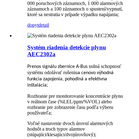
000 poruchových záznamoch, 1 000 alarmových
záznamoch a 100 záznamoch o spustení/vypnutí,
ktoré sa nestratia v prípade výpadku napájania;
dopyt
detail
Systém riadenia detekcie plynu
AEC2302a
silná schopnosť
Prenos signálu zbernice A-Bus s
systému odolávať rušeniu
a cenovo výhodná
funkcia zapojenia, pohodlná a efektívna
;
inštalácia
Rozhranie pre monitorovanie koncentrácie plynu
v reálnom čase (%LEL/ppm/%VOL) alebo
rozhranie pre zobrazenie času podľa výberu
používateľa;
Voľné nastavenie dvoch úrovní alarmových
hodnôt a troch typov alarmov
(stúpajúci/klesajúci/dvojúrovňový);