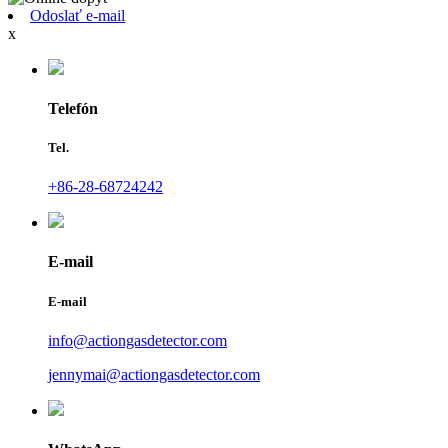
Odoslať e-mail
x
Telefón
Tel.
+86-28-68724242
E-mail
E-mail
info@actiongasdetector.com
jennymai@actiongasdetector.com