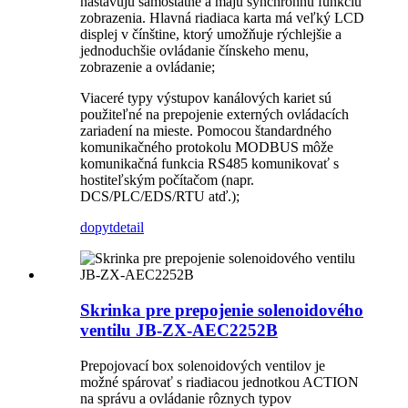
nastavujú samostatne a majú synchrónnu funkciu
zobrazenia. Hlavná riadiaca karta má veľký LCD
displej v čínštine, ktorý umožňuje rýchlejšie a
jednoduchšie ovládanie čínskeho menu,
zobrazenie a ovládanie;
Viaceré typy výstupov kanálových kariet sú
použiteľné na prepojenie externých ovládacích
zariadení na mieste. Pomocou štandardného
komunikačného protokolu MODBUS môže
komunikačná funkcia RS485 komunikovať s
hostiteľským počítačom (napr.
DCS/PLC/EDS/RTU atď.);
dopyt
detail
Skrinka pre prepojenie solenoidového
ventilu JB-ZX-AEC2252B
Prepojovací box solenoidových ventilov je
možné spárovať s riadiacou jednotkou ACTION
na správu a ovládanie rôznych typov