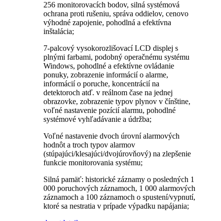
256 monitorovacích bodov, silná systémová
ochrana proti rušeniu, správa oddielov, cenovo
výhodné zapojenie, pohodlná a efektívna
inštalácia;
7-palcový vysokorozlišovací LCD displej s
plnými farbami, podobný operačnému systému
Windows, pohodlné a efektívne ovládanie
ponuky, zobrazenie informácií o alarme,
informácií o poruche, koncentrácií na
detektoroch atď. v reálnom čase na jednej
obrazovke, zobrazenie typov plynov v čínštine,
voľné nastavenie pozícií alarmu, pohodlné
systémové vyhľadávanie a údržba;
Voľné nastavenie dvoch úrovní alarmových
hodnôt a troch typov alarmov
(stúpajúci/klesajúci/dvojúrovňový) na zlepšenie
funkcie monitorovania systému;
Silná pamäť: historické záznamy o posledných 1
000 poruchových záznamoch, 1 000 alarmových
záznamoch a 100 záznamoch o spustení/vypnutí,
ktoré sa nestratia v prípade výpadku napájania;