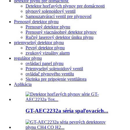
detektor plynu pre domácnosť
Detektor horľavých plynov pre domácnosti
plynový solenoidový ventil
Samouzatvárací ventil pre plynovod
Prenosný detektor plynu
Prenosný detektor plynu
Prenosný viacnásobný detektor plynov
Ručný laserový detektor úniku plynu
priemyselný detektor plynu
Pevný detektor plynu
zvukový vizuálny alarm
regulátor plynu
ovládací panel plynu
Priemyselný solenoidový ventil
ovládač plynového ventilu
Skrinka pre pripojenie ventilátora
Aplikácia
GT-AEC2232a séria spaľovacích...