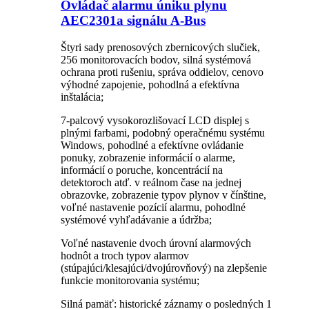
Ovládač alarmu úniku plynu
AEC2301a signálu A-Bus
Štyri sady prenosových zbernicových slučiek,
256 monitorovacích bodov, silná systémová
ochrana proti rušeniu, správa oddielov, cenovo
výhodné zapojenie, pohodlná a efektívna
inštalácia;
7-palcový vysokorozlišovací LCD displej s
plnými farbami, podobný operačnému systému
Windows, pohodlné a efektívne ovládanie
ponuky, zobrazenie informácií o alarme,
informácií o poruche, koncentrácií na
detektoroch atď. v reálnom čase na jednej
obrazovke, zobrazenie typov plynov v čínštine,
voľné nastavenie pozícií alarmu, pohodlné
systémové vyhľadávanie a údržba;
Voľné nastavenie dvoch úrovní alarmových
hodnôt a troch typov alarmov
(stúpajúci/klesajúci/dvojúrovňový) na zlepšenie
funkcie monitorovania systému;
Silná pamäť: historické záznamy o posledných 1