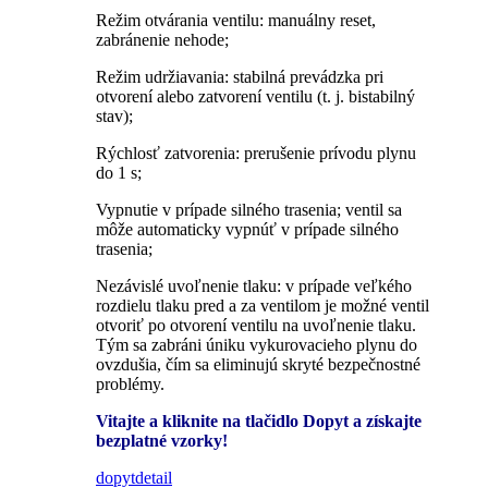
Režim otvárania ventilu: manuálny reset,
zabránenie nehode;
Režim udržiavania: stabilná prevádzka pri
otvorení alebo zatvorení ventilu (t. j. bistabilný
stav);
Rýchlosť zatvorenia: prerušenie prívodu plynu
do 1 s;
Vypnutie v prípade silného trasenia; ventil sa
môže automaticky vypnúť v prípade silného
trasenia;
Nezávislé uvoľnenie tlaku: v prípade veľkého
rozdielu tlaku pred a za ventilom je možné ventil
otvoriť po otvorení ventilu na uvoľnenie tlaku.
Tým sa zabráni úniku vykurovacieho plynu do
ovzdušia, čím sa eliminujú skryté bezpečnostné
problémy.
Vitajte a kliknite na tlačidlo Dopyt a získajte
bezplatné vzorky!
dopyt
detail