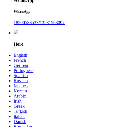
WhatsApp
WhatsApp
18200588533/13281563097
Hore
English
French
German
Portuguese
Spanish
Russian
Japanese
Korean
Arabic
Irish
Greek
Turkish
Italian
Danish
Romanian