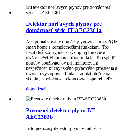
Detektor horľavých plynov pre
domácnosť série JT-AEC2361a
A
s
Optimalizovaný domáci plynový alarm v štýle
smart home s kompletnejšími funkciami
.
To
s
flexibilná konfigurácia výstupnej funkcie a
rozšírené
Wi-Fi
komunikačná funkcia
.
To c
splniť
potreby používateľov pri monitorovaní
bezpečnosti kuchynského plynového prostredia a
rôznych výstupných funkcií
, a
uplatniteľné na
skupiny, spoločnosti a koncových spotrebiteľov
.
dopyt
detail
Prenosný detektor plynu BT-
AEC2383b
Je to prenosný detektor plynu vhodný na