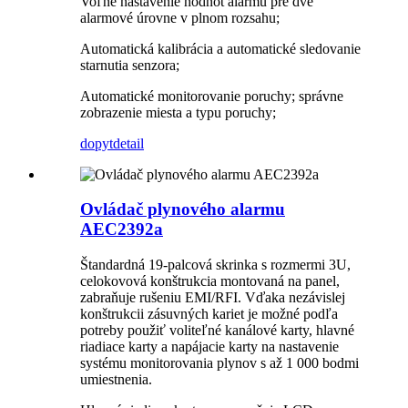
Voľné nastavenie hodnôt alarmu pre dve
alarmové úrovne v plnom rozsahu;
Automatická kalibrácia a automatické sledovanie
starnutia senzora;
Automatické monitorovanie poruchy; správne
zobrazenie miesta a typu poruchy;
dopyt
detail
Ovládač plynového alarmu
AEC2392a
Štandardná 19-palcová skrinka s rozmermi 3U,
celokovová konštrukcia montovaná na panel,
zabraňuje rušeniu EMI/RFI. Vďaka nezávislej
konštrukcii zásuvných kariet je možné podľa
potreby použiť voliteľné kanálové karty, hlavné
riadiace karty a napájacie karty na nastavenie
systému monitorovania plynov s až 1 000 bodmi
umiestnenia.