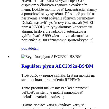
Hlavná riadiaca karta sa vyznačuje LCD
displejom v čínskych znakoch a ovládaním
menu. Dokáže monitorovať koncentráciu, alarmy
a poruchové stavy systému. Dá sa tiež použiť na
nastavenie a vyhľadávanie rôznych parametrov.
Dokáže nastaviť systémový čas, rozsah (%LEL,
ppm a %VOL), tri typy alarmov, koncentráciu
alarmu, heslo a prevádzkovú autorizáciu a
vyhľadávať až 999 záznamov o alarmoch a
poruchách a 100 záznamov o spustení/vypnutí.
dopyt
detail
Regulátor plynu AEC2392a-BS/BM
Trojvodičový prenos signálu; kryt na montáž na
stenu; ochrana proti rušeniu RFI/EMI;
Tento produkt má krásny vzhľad a prenosnú
veľkosť, na stenu je možné namontovať
niekoľko zariadení súčasne;
Hlavná riadiaca karta a kanálové karty sa