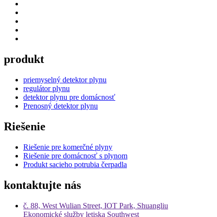
produkt
priemyselný detektor plynu
regulátor plynu
detektor plynu pre domácnosť
Prenosný detektor plynu
Riešenie
Riešenie pre komerčné plyny
Riešenie pre domácnosť s plynom
Produkt sacieho potrubia čerpadla
kontaktujte nás
č. 88, West Wulian Street, IOT Park, Shuangliu
Ekonomické služby letiska Southwest