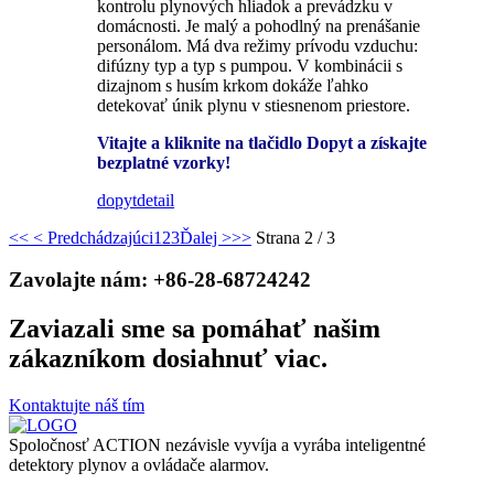
kontrolu plynových hliadok a prevádzku v
domácnosti. Je malý a pohodlný na prenášanie
personálom. Má dva režimy prívodu vzduchu:
difúzny typ a typ s pumpou. V kombinácii s
dizajnom s husím krkom dokáže ľahko
detekovať únik plynu v stiesnenom priestore.
Vitajte a kliknite na tlačidlo Dopyt a získajte
bezplatné vzorky!
dopyt
detail
<<
< Predchádzajúci
1
2
3
Ďalej >
>>
Strana 2 / 3
Zavolajte nám: +86-28-68724242
Zaviazali sme sa pomáhať našim
zákazníkom dosiahnuť viac.
Kontaktujte náš tím
Spoločnosť ACTION nezávisle vyvíja a vyrába inteligentné
detektory plynov a ovládače alarmov.