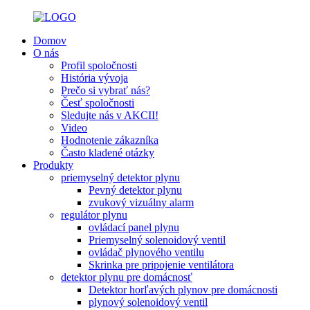
Domov
O nás
Profil spoločnosti
História vývoja
Prečo si vybrať nás?
Česť spoločnosti
Sledujte nás v AKCII!
Video
Hodnotenie zákazníka
Často kladené otázky
Produkty
priemyselný detektor plynu
Pevný detektor plynu
zvukový vizuálny alarm
regulátor plynu
ovládací panel plynu
Priemyselný solenoidový ventil
ovládač plynového ventilu
Skrinka pre pripojenie ventilátora
detektor plynu pre domácnosť
Detektor horľavých plynov pre domácnosti
plynový solenoidový ventil