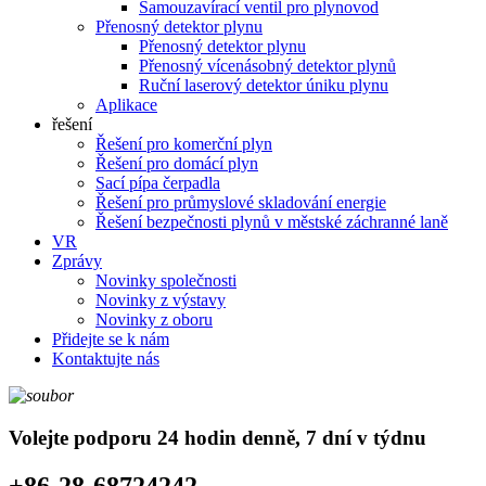
Samouzavírací ventil pro plynovod
Přenosný detektor plynu
Přenosný detektor plynu
Přenosný vícenásobný detektor plynů
Ruční laserový detektor úniku plynu
Aplikace
řešení
Řešení pro komerční plyn
Řešení pro domácí plyn
Sací pípa čerpadla
Řešení pro průmyslové skladování energie
Řešení bezpečnosti plynů v městské záchranné laně
VR
Zprávy
Novinky společnosti
Novinky z výstavy
Novinky z oboru
Přidejte se k nám
Kontaktujte nás
Volejte podporu 24 hodin denně, 7 dní v týdnu
+86-28-68724242