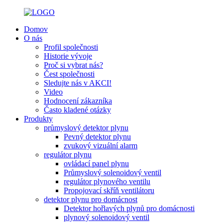
Domov
O nás
Profil společnosti
Historie vývoje
Proč si vybrat nás?
Čest společnosti
Sledujte nás v AKCI!
Video
Hodnocení zákazníka
Často kladené otázky
Produkty
průmyslový detektor plynu
Pevný detektor plynu
zvukový vizuální alarm
regulátor plynu
ovládací panel plynu
Průmyslový solenoidový ventil
regulátor plynového ventilu
Propojovací skříň ventilátoru
detektor plynu pro domácnost
Detektor hořlavých plynů pro domácnosti
plynový solenoidový ventil