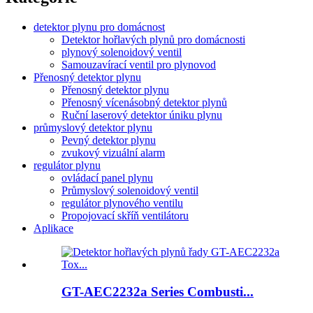
detektor plynu pro domácnost
Detektor hořlavých plynů pro domácnosti
plynový solenoidový ventil
Samouzavírací ventil pro plynovod
Přenosný detektor plynu
Přenosný detektor plynu
Přenosný vícenásobný detektor plynů
Ruční laserový detektor úniku plynu
průmyslový detektor plynu
Pevný detektor plynu
zvukový vizuální alarm
regulátor plynu
ovládací panel plynu
Průmyslový solenoidový ventil
regulátor plynového ventilu
Propojovací skříň ventilátoru
Aplikace
GT-AEC2232a Series Combusti...