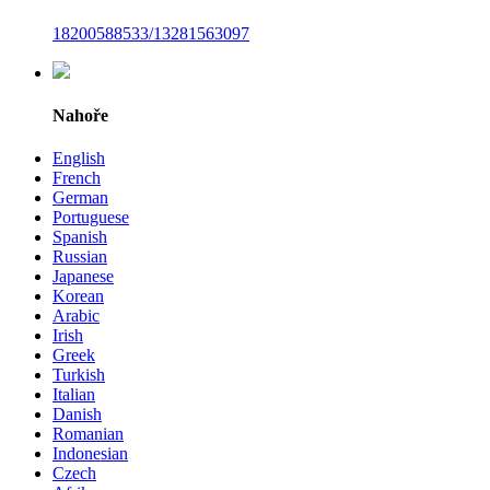
18200588533/13281563097
Nahoře
English
French
German
Portuguese
Spanish
Russian
Japanese
Korean
Arabic
Irish
Greek
Turkish
Italian
Danish
Romanian
Indonesian
Czech