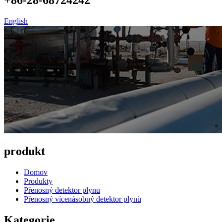
English
produkt
Domov
Produkty
Přenosný detektor plynu
Přenosný vícenásobný detektor plynů
Kategorie