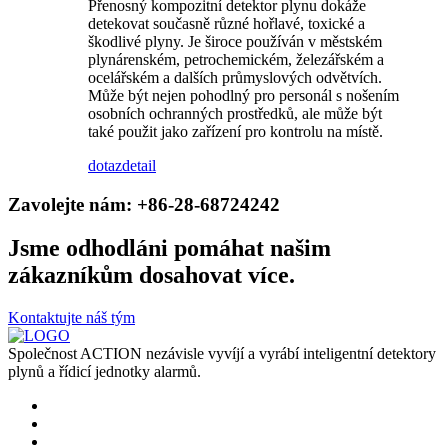
Přenosný kompozitní detektor plynu dokáže
detekovat současně různé hořlavé, toxické a
škodlivé plyny. Je široce používán v městském
plynárenském, petrochemickém, železářském a
ocelářském a dalších průmyslových odvětvích.
Může být nejen pohodlný pro personál s nošením
osobních ochranných prostředků, ale může být
také použit jako zařízení pro kontrolu na místě.
dotaz
detail
Zavolejte nám: +86-28-68724242
Jsme odhodláni pomáhat našim
zákazníkům dosahovat více.
Kontaktujte náš tým
Společnost ACTION nezávisle vyvíjí a vyrábí inteligentní detektory
plynů a řídicí jednotky alarmů.