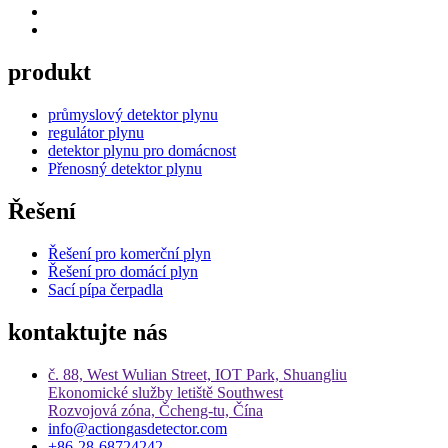
produkt
průmyslový detektor plynu
regulátor plynu
detektor plynu pro domácnost
Přenosný detektor plynu
Řešení
Řešení pro komerční plyn
Řešení pro domácí plyn
Sací pípa čerpadla
kontaktujte nás
č. 88, West Wulian Street, IOT Park, Shuangliu
Ekonomické služby letiště Southwest
Rozvojová zóna, Čcheng-tu, Čína
info@actiongasdetector.com
+86-28-68724242